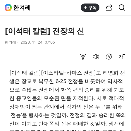
공유하기
통합검색
한겨레
구독
[이석태 칼럼] 전장의 신
한겨레
2023. 11. 24. 07:05
요약보기
음성으로 듣기
번역 설정
글씨크기 조절하기
[이석태 칼럼][이스라엘-하마스 전쟁]고 리영희 선
생은 장교로 복무한 6·25 전쟁을 비롯하여 역사적
으로 수많은 전쟁에서 한쪽 편의 승리를 위해 기도
한 종교인들의 모순된 면을 지적한다. 서로 적대적
상대방이 되는 관계에서 각자의 신은 누구를 위해
‘전능’을 행사하는 것일까. 전쟁의 결과 승리한 쪽의
신이 이기고 반대쪽의 신은 패배한 것일까. 생전에