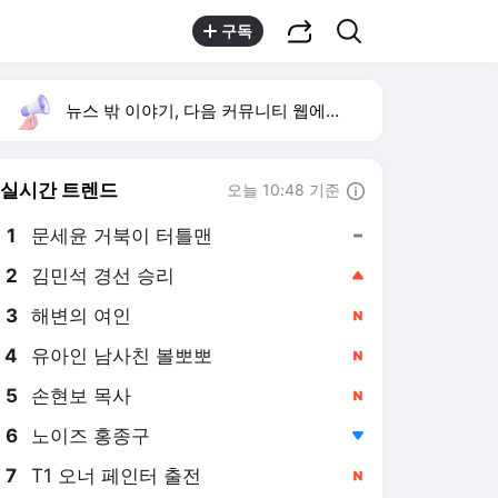
공유하기
검색
구독
뉴스 밖 이야기, 다음 커뮤니티 웹에서 보기
실시간 트렌드
오늘 10:48 기준
툴팁보기
1
문세윤 거북이 터틀맨
,유지
2
김민석 경선 승리
,상승
3
해변의 여인
,신규
4
유아인 남사친 볼뽀뽀
,신규
5
손현보 목사
,신규
6
노이즈 홍종구
,하락
7
T1 오너 페인터 출전
,신규