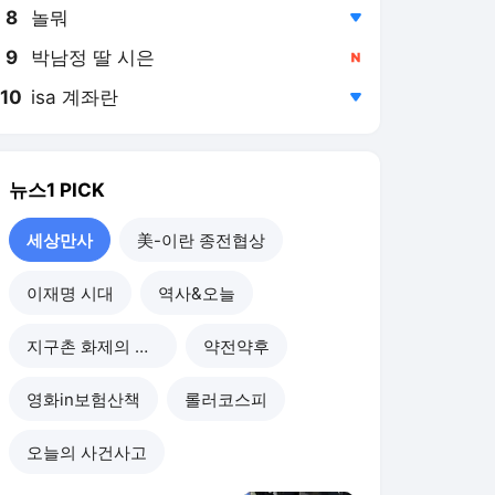
8
놀뭐
,하락
9
박남정 딸 시은
,신규
10
isa 계좌란
,하락
뉴스1
PICK
세상만사
美-이란 종전협상
이재명 시대
역사&오늘
지구촌 화제의 뉴스
약전약후
영화in보험산책
롤러코스피
오늘의 사건사고