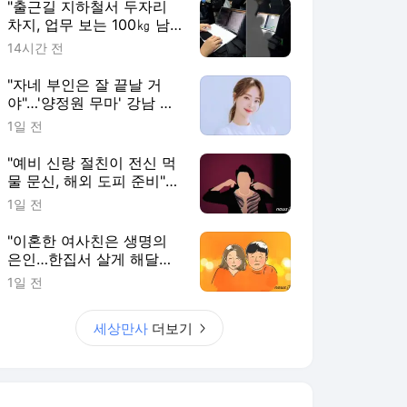
"출근길 지하철서 두자리
차지, 업무 보는 100㎏ 남
성…부딪히면 신경질"
14시간 전
"자네 부인은 잘 끝날 거
야"…'양정원 무마' 강남 경
찰, 다른 돈도 받은 정황
1일 전
"예비 신랑 절친이 전신 먹
물 문신, 해외 도피 준비"…
예비 신부 '혼란'
1일 전
"이혼한 여사친은 생명의
은인…한집서 살게 해달라"
남편 요구에 '절망'
1일 전
세상만사
더보기