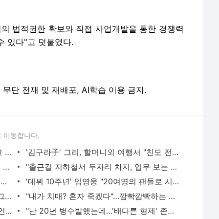
여의 법적권한 확보와 직접 사업개발을 통한 경쟁력
 있다"고 덧붙였다.
erved. 무단 전재 및 재배포, AI학습 이용 금지.
 이동합니다.
황정민의 또 다른 팬 등장 "지독히 엮이고 싶었던 건 너" 폭로녀 직격
'김구라子' 그리, 할머니외 여행서 "친모 전라도에 잘 있어"…유튜브서 언급
회춘실험 억만장자, '여친 생리혈' 냉동고 보관…"자궁 내부 궁금해"
"출근길 지하철서 두자리 차지, 업무 보는 100㎏ 남성…부딪히면 신경질"
"5500만원 날리고 급등주 단타, 남은 건 빚뿐"…30대 여성 파혼 위기
'데뷔 10주년' 임영웅 "20여명의 팬들로 시작해 여기까지…진심 감사"
"죽여줄까?" "그래 죽여라" 보행자 향해 그대로 차량 돌진한 운전자[영상]
"내가 치매? 혼자 죽겠다"…깜빡깜빡하는 시모, 검사하라 하자 '발끈'
"친구는 부모 덕에 집 샀는데" 아들 하소연에 "죄지었다" 사죄 '먹먹'
"난 20년 병수발했는데…'배다른 형제' 존재, 유산 절반 가져가나"