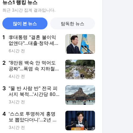
뉴스1 랭킹 뉴스
최근 3시간 집계 결과입니다.
많이 본 뉴스
탐독한 뉴스
1
李대통령 "결혼 불이익
없앤다"…대출·청약·세제
22개 과제 점검
6시간 전
2
"8만원 백숙 안 먹어도
공짜"…폭염 속 지하철
타고 가는 '역세권 계곡'
4시간 전
3
"물 반 사람 반" 전국 피
서지 북적…'시간당 80
㎜' 강원 영동은 입수 금
3시간 전
지
4
'스스로 투명하게 홍명
보 뽑았다더니'…2년 만
에 말 바꾼 이임생
3시간 전