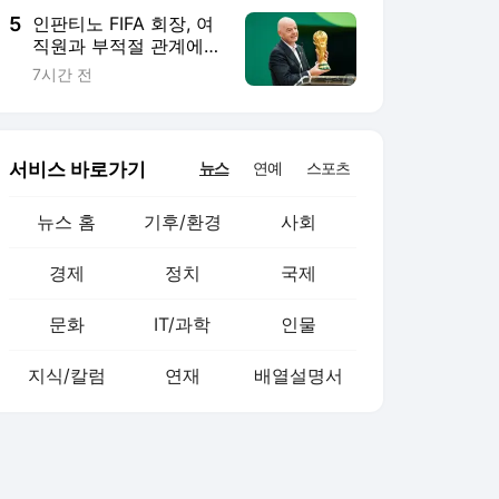
5
인판티노 FIFA 회장, 여
직원과 부적절 관계에
거액 퇴직금 지급 논란
7시간 전
서비스 바로가기
뉴스
연예
스포츠
뉴스 홈
기후/환경
사회
경제
정치
국제
문화
IT/과학
인물
지식/칼럼
연재
배열설명서