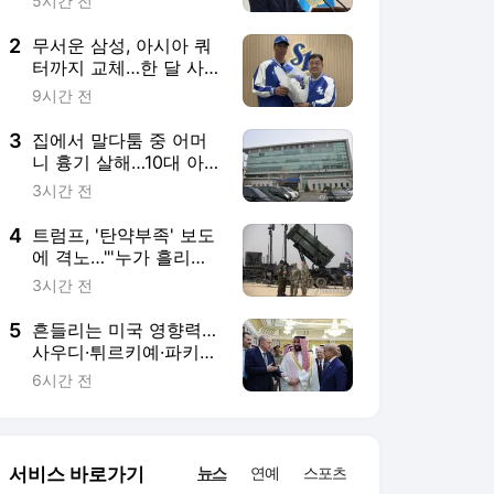
5시간 전
2
무서운 삼성, 아시아 쿼
터까지 교체…한 달 사
이 외인 3명 영입
9시간 전
3
집에서 말다툼 중 어머
니 흉기 살해…10대 아
들 체포
3시간 전
4
트럼프, '탄약부족' 보도
에 격노…"'누가 흘리나'
색출 지시"
3시간 전
5
흔들리는 미국 영향력…
사우디·튀르키예·파키스
탄, 공동방위조약
6시간 전
서비스 바로가기
뉴스
연예
스포츠