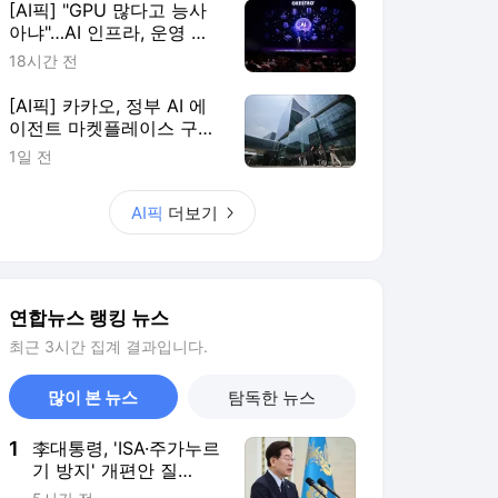
[AI픽] "GPU 많다고 능사
아냐"…AI 인프라, 운영 효
율이 판가름
18시간 전
[AI픽] 카카오, 정부 AI 에
이전트 마켓플레이스 구축
한다
1일 전
AI픽
더보기
연합뉴스 랭킹 뉴스
최근 3시간 집계 결과입니다.
많이 본 뉴스
탐독한 뉴스
1
李대통령, 'ISA·주가누르
기 방지' 개편안 질
타…"전면 재검토"