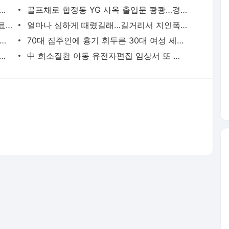
고열·의식 저하 상태로 병원 옮겨진 어린이 사망 | 연합뉴스
골프채로 합정동 YG 사옥 출입문 쾅쾅…경찰, 20대 여성 체포 | 연합뉴스
배우 이신영, 조용히 입대…"신병훈련 수료, 군 생활 집중" | 연합뉴스
얼마나 심하게 때렸길래…길거리서 지인폭행 50대 살인미수 혐의 | 연합뉴스
시경 중 장 천공으로 환자 숨지게 한 의사 2심도 집행유예 | 연합뉴스
70대 집주인에 흉기 휘두른 30대 여성 세입자 체포 | 연합뉴스
둥둥'…인천 강화군 北 목함지뢰 주의보 | 연합뉴스
中 희소질환 아동 유전자편집 임상서 또 숨져…안전성 논란 확산 | 연합뉴스