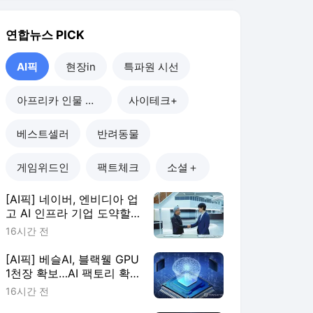
연합뉴스
PICK
AI픽
현장in
특파원 시선
아프리카 인물 열전
사이테크+
베스트셀러
반려동물
게임위드인
팩트체크
소셜＋
[AI픽] 네이버, 엔비디아 업
고 AI 인프라 기업 도약할
까
16시간 전
[AI픽] 베슬AI, 블랙웰 GPU
1천장 확보…AI 팩토리 확
장
16시간 전