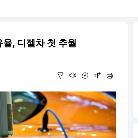
율, 디젤차 첫 추월
요약보기
음성으로 듣기
번역 설정
글씨크기 조절하기
인쇄하기