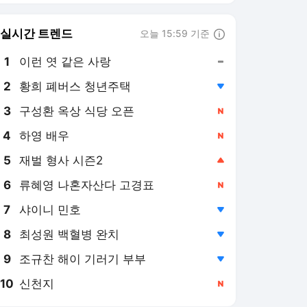
실시간 트렌드
오늘 15:59 기준
툴팁보기
1
이런 엿 같은 사랑
,유지
3
구성환 옥상 식당 오픈
,신규
4
하영 배우
,신규
5
재벌 형사 시즌2
,상승
6
류혜영 나혼자산다 고경표
,신규
7
샤이니 민호
,하락
8
최성원 백혈병 완치
,하락
9
조규찬 해이 기러기 부부
,하락
10
신천지
,신규