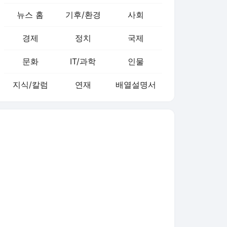
뉴스 홈
기후/환경
사회
경제
정치
국제
문화
IT/과학
인물
지식/칼럼
연재
배열설명서