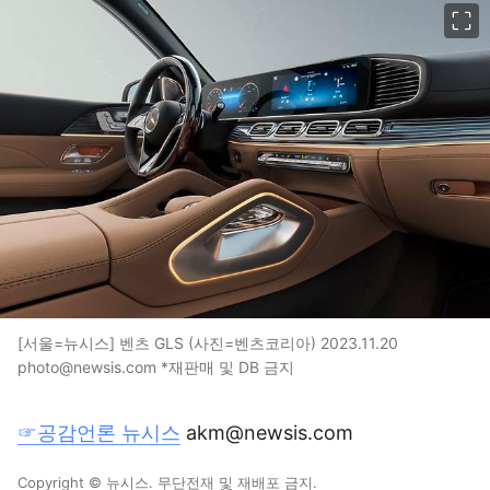
이미지 크게 보기
[서울=뉴시스] 벤츠 GLS (사진=벤츠코리아) 2023.11.20
photo@newsis.com *재판매 및 DB 금지
☞공감언론 뉴시스
akm@newsis.com
Copyright © 뉴시스. 무단전재 및 재배포 금지.