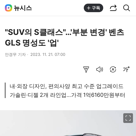
공유하기
통합검색
뉴시스
구독
"SUV의 S클래스"…'부분 변경' 벤츠
GLS 명성도 '업'
안경무 기자
2023. 11. 21. 07:00
요약보기
음성으로 듣기
번역 설정
글씨크기 조절하기
내·외장 디자인, 편의사양 최고 수준 업그레이드
가솔린·디젤 2개 라인업…가격 1억6160만원부터
이미지 크게 보기