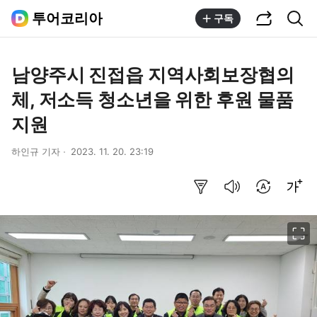
공유하기
통합검색
투어코리아
구독
남양주시 진접읍 지역사회보장협의
체, 저소득 청소년을 위한 후원 물품
지원
하인규 기자
2023. 11. 20. 23:19
요약보기
음성으로 듣기
번역 설정
글씨크기 조절하기
이미지 크게 보기