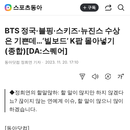
공유하기
통합검색
스포츠동아
구독
BTS 정국·블핑·스키즈·뉴진스 수상
은 기쁜데…‘빌보드’ K팝 몰아넣기
(종합)[DA:스퀘어]
동아닷컴 정희연 기자
2023. 11. 20. 17:10
요약보기
음성으로 듣기
번역 설정
글씨크기 조절하기
◆정희연의 할말많하: 할 말이 많지만 하지 않겠다
뇨? 끊이지 않는 연예계 이슈, 할 말이 많으니 많이
하겠습니다.
[동아닷컴]