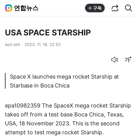
공유하기
통합검색
연합뉴스
구독
USA SPACE STARSHIP
asd ukit
2023. 11. 18. 22:52
음성으로 듣기
글씨크기 조절하기
Space X launches mega rocket Starship at
Starbase in Boca Chica
epa10982359 The SpaceX mega rocket Starship
takes off from a test base Boca Chica, Texas,
USA, 18 November 2023. This is the second
attempt to test mega rocket Starship.