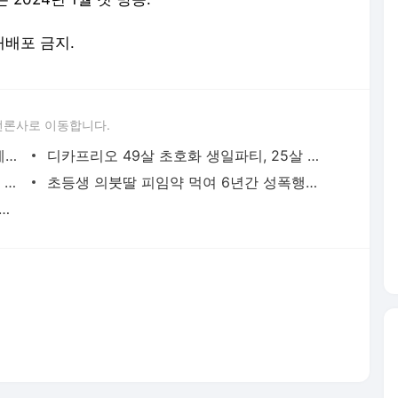
 재배포 금지.
언론사로 이동합니다.
2개의 자궁가진 여성 , 각각 임신 '희귀 케이스'→'동시 출산'이면 '쌍둥이'일까?
디카프리오 49살 초호화 생일파티, 25살 女모델과 “밤새도록 키스”[해외이슈]
오승윤, 옛 처제 진지희와 격렬 키스…"너 밖에 안 보여" [완벽한 결혼의 정석]
초등생 의붓딸 피임약 먹여 6년간 성폭행한 30대 남성, 징역 25년 선고
, 결혼 17년만 첫 동반 예능 출연…'옥문아'서 러브스토리 공개 [공식]
서비스 약관/정책
 글쓴이에 있으며, Daum의 입장과 다를 수 있습니다.