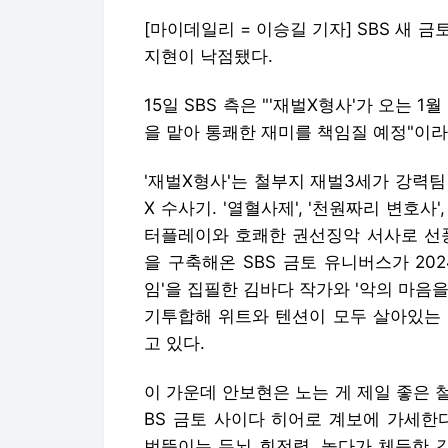
[마이데일리 = 이승길 기자] SBS 새 
지현이 낙점됐다.
15일 SBS 측은 "'재벌X형사'가 오는 
을 맡아 통쾌한 재미를 책임질 예정"이라
'재벌X형사'는 철부지 재벌3세가 강력팀 
X 수사기. '열혈사제', '천원짜리 변호사'
터플레이와 호쾌한 권선징악 서사로 선풍
을 구축해온 SBS 금토 유니버스가 20
임'을 집필한 김바다 작가와 '악의 마음을
기투합해 위트와 텐션이 모두 살아있는 
고 있다.
이 가운데 안보현은 노는 게 제일 좋은 철
BS 금토 사이다 히어로 계보에 가세한
번뜩이는 두뇌 회전력, 놀다가 체득한 