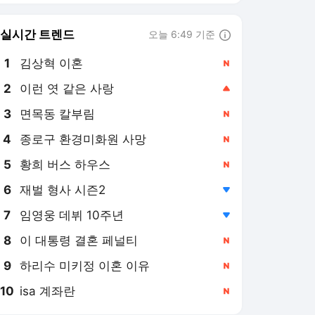
8
이 대통령 결혼 페널티
,신규
9
하리수 미키정 이혼 이유
,신규
10
isa 계좌란
,신규
마이데일리
PICK
더발리볼
연예계 핫이슈
단독특종기사 모음
MD인터뷰
치얼UP영상
날아라 손흥민
5세트 24-22로 끝냈다...한
국 남자배구, 대만에 3-2
진땀승...조별리그 2연승
1일 전