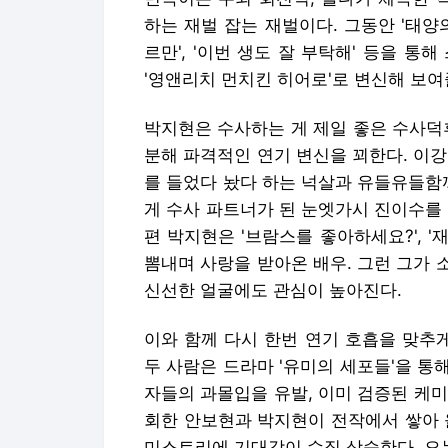
하는 재벌 잡는 재벌이다. 그동안 '태양의 후
르만', '이번 생도 잘 부탁해' 등을 
'영앤리치 먼치킨 히어로'로 변신해 보여
박지현은 수사하는 게 제일 좋은 수사덕
분해 파격적인 연기 변신을 꾀한다. 이
를 들었다 놨다 하는 넉살과 유들유들함
게 수사 파트너가 된 눈엣가시 진이수를
편 박지현은 '브람스를 좋아하세요?', 
뽐내며 사랑을 받아온 배우. 그런 그가
신선한 얼굴에도 관심이 높아진다.
이와 함께 다시 한번 연기 호흡을 맞추
두 사람은 드라마 '유미의 세포들'을 
자들의 과몰입을 유발, 이미 검증된 케미
회한 안보현과 박지현이 전작에서 쌓아 
미스트리에 기대감이 수직 상승한다. 오는 