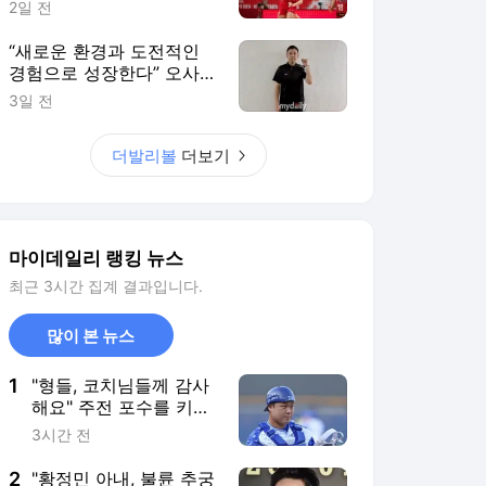
1
"형들, 코치님들께 감사
해요" 주전 포수를 키우
려면 온 마을이 필요하
3시간 전
다, 삼성 26세 포수도
그렇다
2
"황정민 아내, 불륜 추궁
해놓고…고소 후 '관계
없다' 난리" A씨 추가 주
17시간 전
장 [MD이슈]
3
현 충주시장, '논란' 김선
태에게 "시청 돌아올 생
각 없냐"
4시간 전
4
"팀 승리가 언제나 최우
선" 타율 1위·200안타
달성보다 더 중요…'꾸준
3시간 전
함' 장점 롯데 레이예스
[MD수원]
5
AT 마드리드 시메오네
감독, 첫 훈련부터 이강
인에게 애착…'경기 중단
5시간 전