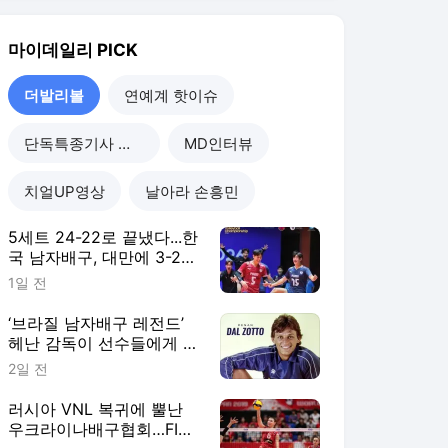
‘브라질 남자배구 레전드’
헤난 감독이 선수들에게 말
한다, “결승전에선 그 순간
2일 전
을 즐기세요”
러시아 VNL 복귀에 뿔난
우크라이나배구협회…FIVB
"2027 한시적 참가팀 확
2일 전
대"
“새로운 환경과 도전적인
경험으로 성장한다” 오사카
&상하이 사령탑이 꼽은 한
3일 전
중일 여자배구 교류의 성과
더발리볼
더보기
마이데일리 랭킹 뉴스
최근 3시간 집계 결과입니다.
많이 본 뉴스