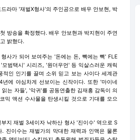
금토드라마 '재벌X형사'의 주인공으로 배우 안보현, 박
1월 첫 방송을 확정했다. 배우 안보현과 박지현이 주연
고 밝혔다.
형사가 되어 보여주는 '돈에는 돈, 빽에는 빽' FLE
, '모범택시' 시리즈, '원더우먼' 등 익살스러운 캐릭
적인 인기를 끌며 소위 믿고 보는 사이다 세계관
24년에 야심차게 선보이는 신작이다. 또한 '마이네
 읽는 자들', '악귀'를 공동연출한 김재홍 감독이 의
코믹 액션 수사물을 탄생시킬 것으로 기대를 모으
부지 재벌 3세이자 낙하산 형사 '진이수' 역으로 S
다. 진이수는 재벌가의 막대한 재력과 인맥은 물론
각종 액티비티 스킬까지 총동원해 범죄자들을 소탕