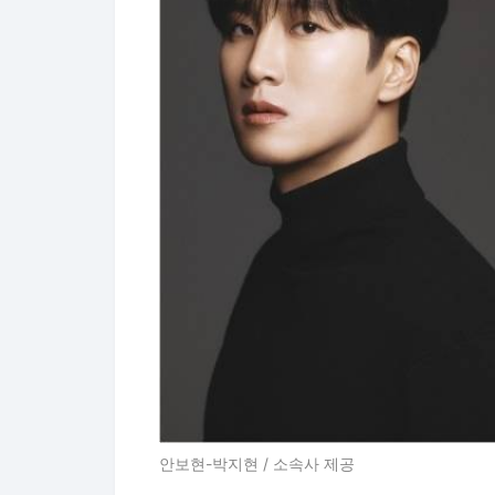
안보현-박지현 / 소속사 제공