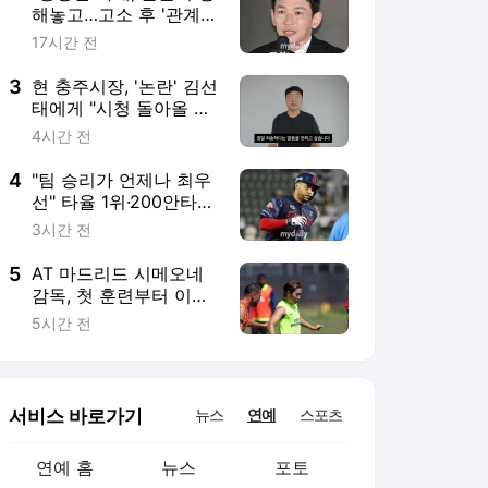
하고 특별 조언'
서비스 바로가기
뉴스
연예
스포츠
연예 홈
뉴스
포토
TV 편성표
영화
OTT
뮤직차트
루프
연예 채널