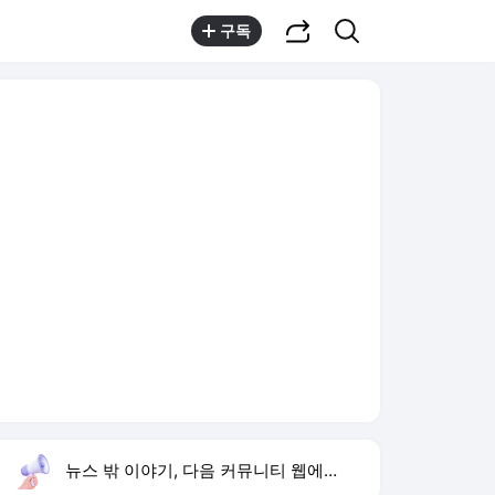
공유하기
검색
구독
뉴스 밖 이야기, 다음 커뮤니티 웹에서 보기
실시간 트렌드
오늘 6:49 기준
툴팁보기
1
김상혁 이혼
,신규
3
면목동 칼부림
,신규
4
종로구 환경미화원 사망
,신규
5
황희 버스 하우스
,신규
6
재벌 형사 시즌2
,하락
7
임영웅 데뷔 10주년
,하락