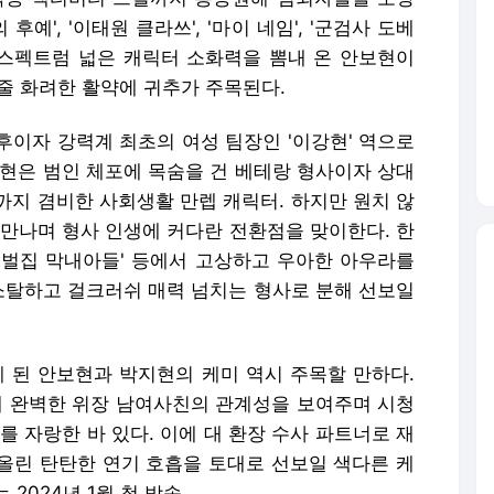
예', '이태원 클라쓰', '마이 네임', '군검사 도베
통해 스펙트럼 넓은 캐릭터 소화력을 뽐내 온 안보현이
줄 화려한 활약에 귀추가 주목된다.
후이자 강력계 최초의 여성 팀장인 '이강현' 역으로
강현은 범인 체포에 목숨을 건 베테랑 형사이자 상대
까지 겸비한 사회생활 만렙 캐릭터. 하지만 원치 않
 만나며 형사 인생에 커다란 전환점을 맞이한다. 한
'재벌집 막내아들' 등에서 고상하고 우아한 아우라를
 소탈하고 걸크러쉬 매력 넘치는 형사로 분해 선보일
게 된 안보현과 박지현의 케미 역시 주목할 만하다.
통해 완벽한 위장 남여사친의 관계성을 보여주며 시청
를 자랑한 바 있다. 이에 대 환장 수사 파트너로 재
올린 탄탄한 연기 호흡을 토대로 선보일 색다른 케
2024년 1월 첫 방송.