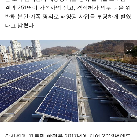
결과 251명이 가족사업 신고, 겸직허가 의무 등을 위
반해 본인·가족 명의로 태양광 사업을 부당하게 벌였
다고 밝혔다.
이미지 크게 보기
감사원에 따르면 한전은 2017년에 이어 2019년에도