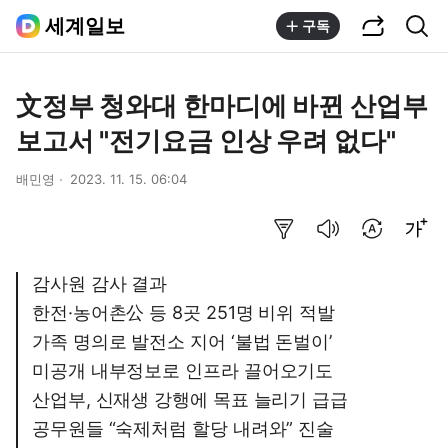
공유하기
통합검색
세계일보
구독
文정부 청와대 한마디에 바뀐 산업부
보고서 "전기요금 인상 우려 없다"
배민영
2023. 11. 15. 06:04
요약보기
음성으로 듣기
번역 설정
글씨크기 조절하기
감사원 감사 결과
한전·농어촌公 등 8곳 251명 비위 적발
가족 명의로 발전소 지어 ‘불법 돈벌이’
미공개 내부정보로 인프라 끌어오기도
산업부, 신재생 강행에 목표 늘리기 급급
공무원들 “숙제처럼 할당 내려와” 진술