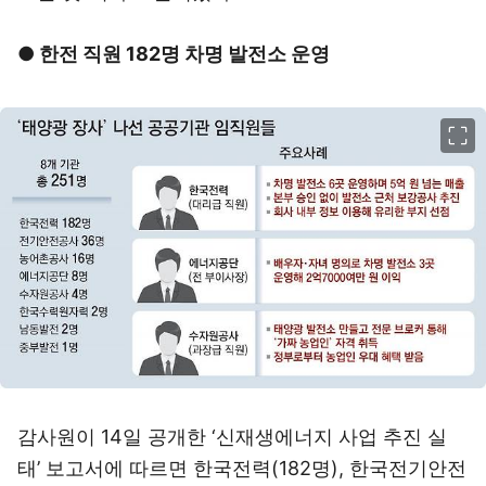
● 한전 직원 182명 차명 발전소 운영
이미지 크게 보기
감사원이 14일 공개한 ‘신재생에너지 사업 추진 실
태’ 보고서에 따르면 한국전력(182명), 한국전기안전