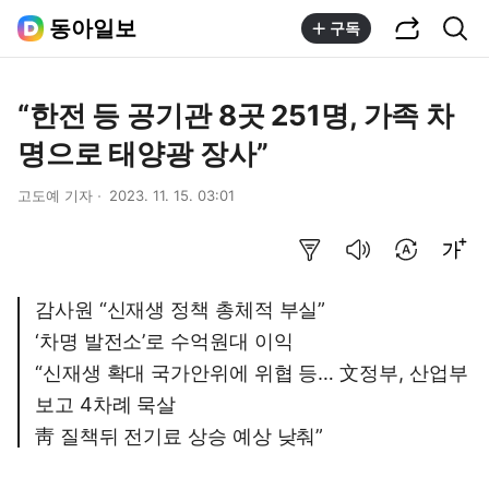
공유하기
통합검색
동아일보
구독
“한전 등 공기관 8곳 251명, 가족 차
명으로 태양광 장사”
고도예 기자
2023. 11. 15. 03:01
요약보기
음성으로 듣기
번역 설정
글씨크기 조절하기
감사원 “신재생 정책 총체적 부실”
‘차명 발전소’로 수억원대 이익
“신재생 확대 국가안위에 위협 등… 文정부, 산업부
보고 4차례 묵살
靑 질책뒤 전기료 상승 예상 낮춰”