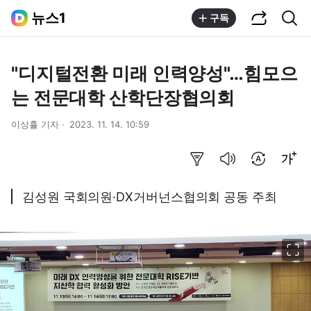
공유하기
통합검색
뉴스1
구독
"디지털전환 미래 인력양성"…힘모으
는 전문대학 산학단장협의회
이상휼 기자
2023. 11. 14. 10:59
요약보기
음성으로 듣기
번역 설정
글씨크기 조절하기
김성원 국회의원·DX거버넌스협의회 공동 주최
이미지 크게 보기