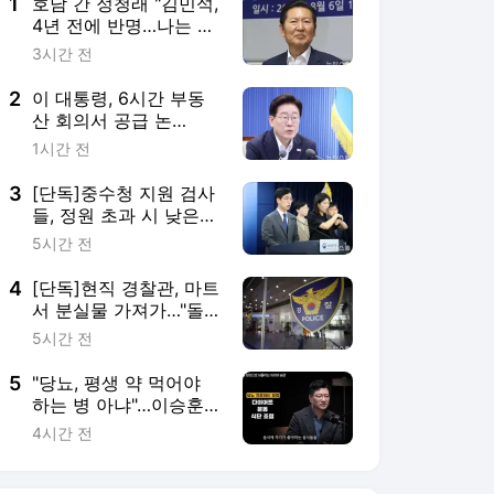
1
호남 간 정청래 "김민석,
4년 전에 반명…나는 노
무현 키즈"(종합)
3시간 전
2
이 대통령, 6시간 부동
산 회의서 공급 논
의…"기존 사고 방식에
1시간 전
매달리지 말고 과감히
실천"(종합)
3
[단독]중수청 지원 검사
들, 정원 초과 시 낮은
계급 임용…희망지 못
5시간 전
갈 수도
4
[단독]현직 경찰관, 마트
서 분실물 가져가…"돌
려주려했다"
5시간 전
5
"당뇨, 평생 약 먹어야
하는 병 아냐"…이승훈
교수가 말한 '관해'의 조
4시간 전
건