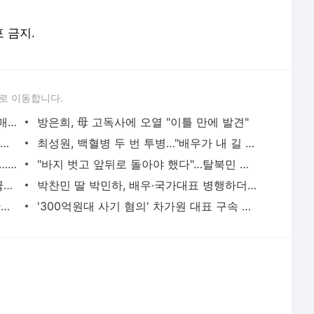
포 금지.
로 이동합니다.
"서장훈, 28억에 산 서초 건물 450억에 매물로"
방은희, 母 고독사에 오열 "이틀 만에 발견"
외국인 심판 성 접대 7경기 들여다보니…한국 축구 '5승 2무'
최성원, 백혈병 두 번 투병…"배우가 내 길 아닌가 싶었다"
홍서범♥조갑경, 아들 불륜 사과 후 근황…밝은 미소
"바지 벗고 앞뒤로 돌아야 했다"…탈북민 김서아, 기쁨조 검사 수치심 회상
전현무 "전 연인 집착에 친구들과 연락 끊어"
박찬민 딸 박민하, 배우·국가대표 병행하더니…여유로운 근황 공개
김지수, '여행사 대표' 변신 근황 "가볼 만하니…"
'300억원대 사기 혐의' 차가원 대표 구속 송치
서비스 약관/정책