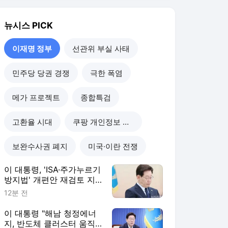
뉴시스
PICK
이재명 정부
선관위 부실 사태
민주당 당권 경쟁
극한 폭염
메가 프로젝트
종합특검
고환율 시대
쿠팡 개인정보 유출
보완수사권 폐지
미국·이란 전쟁
이 대통령, 'ISA·주가누르기
방지법' 개편안 재검토 지
시
12분 전
이 대통령 "해남 청정에너
지, 반도체 클러스터 움직