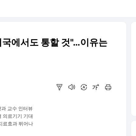
 미국에서도 통할 것"…이유는
요약보기
음성으로 듣기
번역 설정
글씨크기 조절하기
인쇄하기
과 교수 인터뷰
형 의료기기 기대
 치료효과 뛰어나