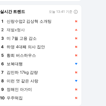
실시간 트렌드
오늘 13:41 기준
툴팁보기
1
신랑수업2 김상혁 소개팅
,신규
2
재벌x형사
,상승
3
미 7월 고용 감소
,신규
4
하영 4대째 의사 집안
,신규
5
황희 버스하우스
,신규
6
보복대행
,하락
7
김민하 17kg 감량
,신규
8
이런 엿 같은 사랑
,하락
9
정해인 아가미
,신규
10
우주떡집
,신규