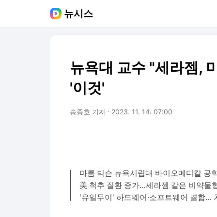
뉴시스
뉴욕대 교수 "세라젬,
'이것'
송종호 기자
2023. 11. 14. 07:00
마롬 빅슨 뉴욕시립대 바이오메디칼 공학
美 척추 질환 증가…세라젬 같은 비약물
'유일무이' 하드웨어·소프트웨어 결합…