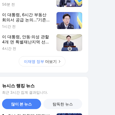
이는 힘…지역소멸 극복 전
56분 전
환점"
이 대통령, 6시간 부동산
회의서 공급 논의…"기존
사고 방식에 매달리지 말고
1시간 전
과감히 실천"(종합)
이 대통령, 안동·의성 관할
4개 면 특별재난지역 선
포…복구 비용 추가 지원
4시간 전
이재명 정부
더보기
뉴시스 랭킹 뉴스
최근 3시간 집계 결과입니다.
많이 본 뉴스
탐독한 뉴스