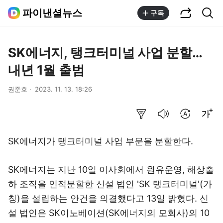
공유하기
통합검색
파이낸셜뉴스
구독
SK에너지, 탱크터미널 사업 분할…
내년 1월 출범
권준호
2023. 11. 13. 18:26
요약보기
음성으로 듣기
번역 설정
글씨크기 조절하기
SK에너지가 탱크터미널 사업 부문을 분할한다.
SK에너지는 지난 10일 이사회에서 원유운영, 해상출
하 조직을 인적분할한 신설 법인 'SK 탱크터미널'(가
칭)을 설립하는 안건을 의결했다고 13일 밝혔다. 신
설 법인은 SK이노베이션(SK에너지의 모회사)의 10