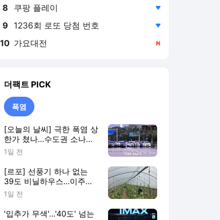
8
쿠팡 플레이
,하락
9
1236회 로또 당첨 번호
,하락
10
가요대전
,신규
더팩트
PICK
폭염
[오늘의 날씨] 극한 폭염 상
한가 쳤나…수도권 소나기,
동해안에 폭우
1일 전
[르포] 선풍기 하나 없는
39도 비닐하우스…이주노
동자의 '악몽같은 폭염'
1일 전
'입추가 무색'…'40도' 넘는