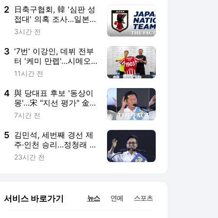
2
日축구협회, 韓 '심판 성
접대' 의혹 조사…일본인
심판 4명 대상
3시간 전
3
'7번' 이강인, 데뷔 전부
터 '케미 만렙'…시메오
네 "이런 선수 필요했다"
11시간 전
4
與 당대표 후보 '동상이
몽'…宋 "지선 평가" 金
"지방성장" 鄭 "합당"
7시간 전
5
김민석, 세번째 경선 제
주·인천 승리…정청래 제
치고 선두
23시간 전
서비스 바로가기
뉴스
연예
스포츠