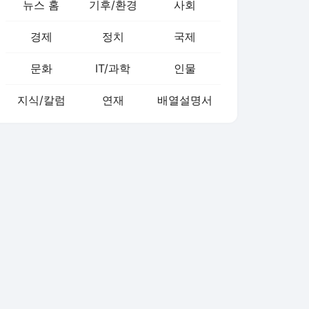
뉴스 홈
기후/환경
사회
경제
정치
국제
문화
IT/과학
인물
지식/칼럼
연재
배열설명서