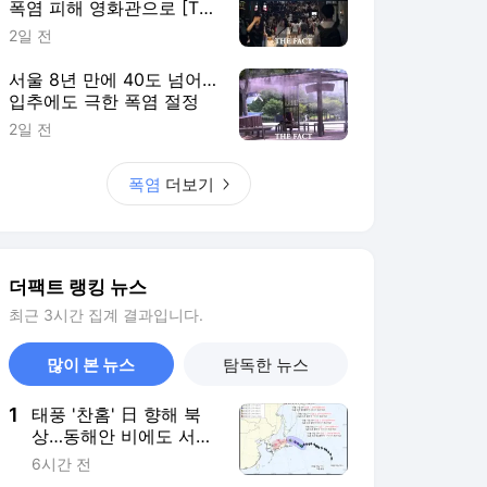
폭염 피해 영화관으로 [TF
사진관]
2일 전
서울 8년 만에 40도 넘어…
입추에도 극한 폭염 절정
2일 전
폭염
더보기
더팩트 랭킹 뉴스
최근 3시간 집계 결과입니다.
많이 본 뉴스
탐독한 뉴스
1
태풍 '찬홈' 日 향해 북
상…동해안 비에도 서쪽
폭염 계속
6시간 전