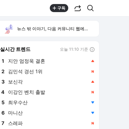
공유하기
검색
구독
뉴스 밖 이야기, 다음 커뮤니티 웹에서 보기
실시간 트렌드
오늘 11:10 기준
툴팁보기
1
지안 엄정욱 결혼
,상승
2
김민석 경선 1위
,신규
3
보신각
,상승
4
이강인 벤치 출발
,신규
5
최우수산
,하락
6
마니산
,하락
7
스레파
,신규