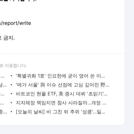
report/write
포 금지.
로 이동합니다.
'곽상도 유죄' 검찰 지렛대는 조우형 휴대폰 검색어
'특별귀화 1호' 인요한에 굳이 영어 쓴 이준석..."인종차별" 비판
오늘(7일)부터 한국시리즈…'야구 사랑' 남다른 LG家, '잠실 직관' 갈까
'메가 서울' 與 이슈 선점에 고심 깊어진 野, 출구 전략은
원가 부담에 '추가 공사비' 달라는 건설사들…현장 곳곳서 잡음
비트코인 현물 ETF, 美 증시 데뷔 '초읽기'…국내 증시엔 언제?
 등진' 연기돌 로운과 엔…차은우는 다를까[TF초점]
지자체장 책임지면 참사 사라질까…개정 재난안전법 '허점'
[K-아레나 시대②] 마침내 생긴 1호…영종도 인스파이어 직접 가보니
[오늘의 날씨] 비 그친 뒤 추위 '성큼'…일부 지역 눈 소식