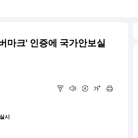
실버마크' 인증에 국가안보실
요약보기
음성으로 듣기
번역 설정
글씨크기 조절하기
인쇄하기
 실시