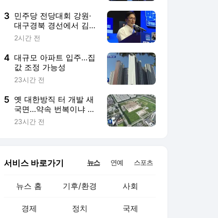
3
민주당 전당대회 강원·
대구경북 경선에서 김민
석 1위
2시간 전
4
대규모 아파트 입주…집
값 조정 가능성
23시간 전
5
옛 대한방직 터 개발 새
국면…약속 번복이냐 상
황 변화냐
23시간 전
서비스 바로가기
뉴스
연예
스포츠
뉴스 홈
기후/환경
사회
경제
정치
국제