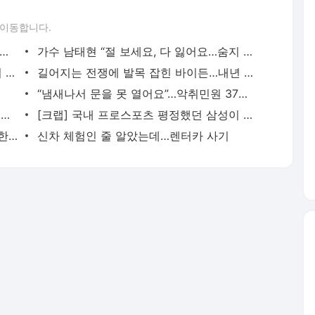
 이동합니다.
치료 중 도주한 서울구치소 수감자 김길수 공개수배…양주 방면 이동
가수 남태현 “절 보세요, 다 잃어요…숨지 말고 도움 청하세요”
묘수일까 꼼수일까…이재명 ‘재판 병합’이 뭐길래 [주말엔]
길어지는 전쟁에 발목 잡힌 바이든…내년 미국 대선, 어찌되나? [세계엔]
“냄새나서 문을 못 열어요”…악취민원 37배 폭증
농협중앙회장 되면 30억…‘연임 허용’ 법 개정될까?
[크랩] 국내 프로스포츠 평정했던 삼성이 하락세를 보이는 이유
“손해배상 때문에 더는 죽지 않게”…절절한 호소에 법 바뀔까?
신차 체험인 줄 알았는데…렌터카 사기