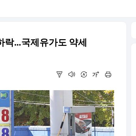
 하락…국제유가도 약세
요약보기
음성으로 듣기
번역 설정
글씨크기 조절하기
인쇄하기