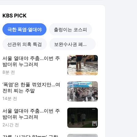
KBS
PICK
극한 폭염·열대야
출렁이는 코스피
선관위 의혹 특검
보완수사권 폐지 진통
서울 열대야 주춤…이번 주
밤더위 누그러져
8분 전
‘폭염’은 한풀 꺾였지만…여
전히 찌는 주말
14분 전
서울 열대야 주춤…이번 주
밤더위 누그러져
2시간 전
강릉, ‘시간당 81mm’ 극한