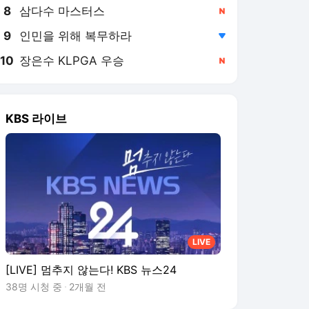
8
삼다수 마스터스
,신규
9
인민을 위해 복무하라
,하락
10
장은수 KLPGA 우승
,신규
KBS 라이브
LIVE
[LIVE] 멈추지 않는다! KBS 뉴스24
38명 시청 중
2개월 전