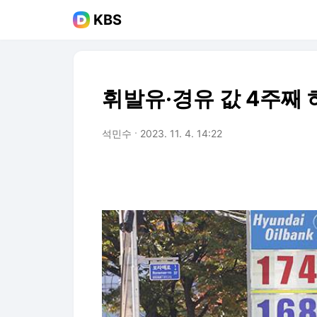
KBS
휘발유·경유 값 4주째
석민수
2023. 11. 4. 14:22