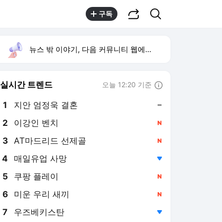
공유하기
검색
구독
뉴스 밖 이야기, 다음 커뮤니티 웹에서 보기
실시간 트렌드
오늘 12:20 기준
툴팁보기
1
지안 엄정욱 결혼
,유지
2
이강인 벤치
,신규
3
AT마드리드 선제골
,신규
4
매일유업 사망
,하락
5
쿠팡 플레이
,신규
6
미운 우리 새끼
,신규
7
우즈베키스탄
,하락