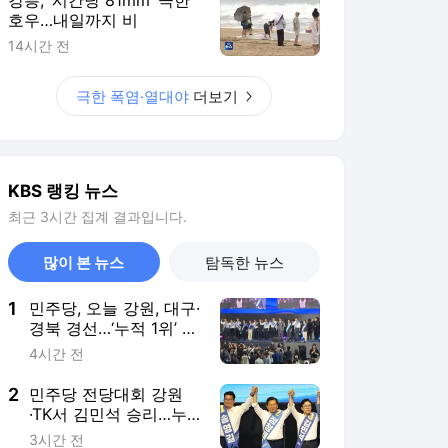
호우…내일까지 비
14시간 전
극한 폭염·열대야
더보기
KBS 랭킹 뉴스
최근 3시간 집계 결과입니다.
많이 본 뉴스
탐독한 뉴스
1
민주당, 오늘 강원, 대구·
경북 경선…‘누적 1위’ 김
민석
4시간 전
2
민주당 전당대회 강원
·TK서 김민석 승리…누
적 1위도 유지
3시간 전