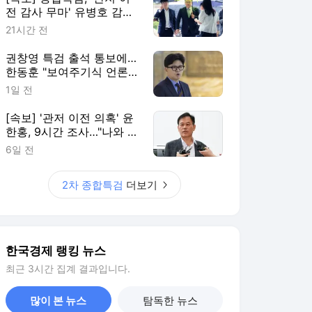
전 감사 무마' 유병호 감사
위원 구속 기소
21시간 전
권창영 특검 출석 통보에…
한동훈 "보여주기식 언론플
레이"
1일 전
[속보] '관저 이전 의혹' 윤
한홍, 9시간 조사…"나와 관
련 없다"
6일 전
2차 종합특검
더보기
한국경제 랭킹 뉴스
최근 3시간 집계 결과입니다.
많이 본 뉴스
탐독한 뉴스