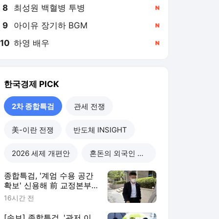
8
최성원 백혈병 투병
,신규
9
아이유 장기하 BGM
,신규
10
하영 배우
,신규
한국경제
PICK
2차 종합특검
관세 전쟁
美-이란 전쟁
반도체 INSIGHT
2026 세제 개편안
혼돈의 외국인 고용시장
종합특검, '계엄 수용 공간
확보' 신용해 前 교정본부
장 불구속 기소
16시간 전
[속보] 종합특검, '관저 이