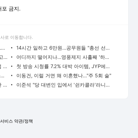
배포 금지.
론사로 이동합니다.
美 컨슈머리포트 '올해의 제품' 싹쓸이…LG전자 제품 보니
14시간 일하고 6만원…공무원들 "총선 선거사무 안 해"
일하는 30대 여성 급격히 증가…이유 알고보니
어디까지 떨어지나…영풍제지 사흘째 '하한가' 직행
남들은 몸 사릴 때 300억 투자…한세실업 '신의 한 수'[한경제의 신선한 경제]
첫 방송 시청률 7.2% 대박 아이템, JYP에서 KBS로 넘어간 이유
"남현희 조카 골프채로 폭행"…전청조 '아동학대' 혐의 입건
이동건, 이럴 거면 왜 이혼했나…"주 5회 술"
이선균에 고소당한 女실장 "3억 받았지만 나도 협박당해"
이준석 "당 대변인 입에서 '쉰카콜라'라니…말이 되냐"
서비스 약관/정책