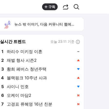
공유하기
검색
구독
뉴스 밖 이야기, 다음 커뮤니티 웹에서 보기
실시간 트렌드
오늘 23:11 기준
툴팁보기
1
하리수 미키정 이혼
,유지
2
재벌 형사 시즌2
,상승
3
황희 폐버스 청년주택
,하락
4
블랙핑크 10주년 사과
,상승
5
샤이니 민호
,하락
6
오케이 마담2
,신규
7
고경표 류혜영 16년 친분
,신규