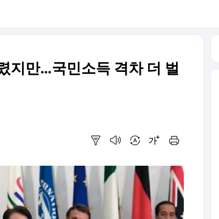
트렸지만…국민소득 격차 더 벌
요약보기
음성으로 듣기
번역 설정
글씨크기 조절하기
인쇄하기