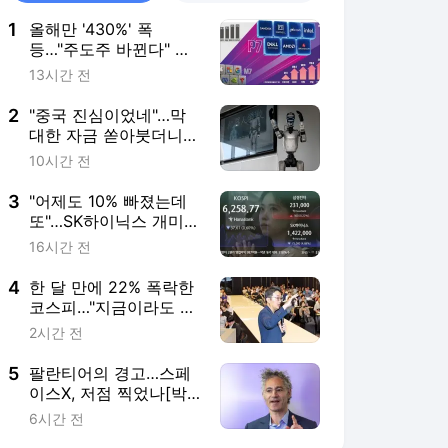
1
올해만 '430%' 폭
등…"주도주 바뀐다" 개
미들 몰려간 곳
13시간 전
2
"중국 진심이었네"…막
대한 자금 쏟아붓더니
'드림팀' 만들었다 [분석
10시간 전
+]
3
"어제도 10% 빠졌는데
또"…SK하이닉스 개미들
'곡소리'
16시간 전
4
한 달 만에 22% 폭락한
코스피…"지금이라도 팔
까 버틸까"
2시간 전
5
팔란티어의 경고…스페
이스X, 저점 찍었나[박
신영의 개장전 요것만]
6시간 전