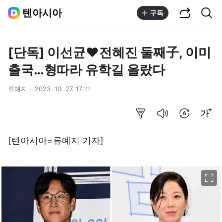
공유하기
통합검색
텐아시아
구독
[단독] 이선균♥전혜진 둘째子, 이미
출국…형따라 유학길 올랐다
류예지
2023. 10. 27. 17:11
요약보기
음성으로 듣기
번역 설정
글씨크기 조절하기
[텐아시아=류예지 기자]
이미지 크게 보기