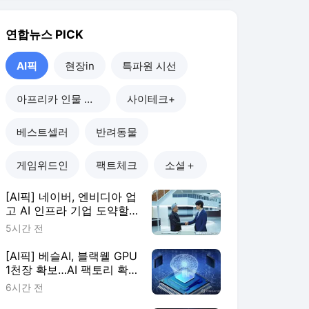
5시간 전
[AI픽] 베슬AI, 블랙웰 GPU
1천장 확보…AI 팩토리 확
장
6시간 전
[AI픽] "GPU 많다고 능사
아냐"…AI 인프라, 운영 효
율이 판가름
7시간 전
[AI픽] 카카오, 정부 AI 에
이전트 마켓플레이스 구축
한다
1일 전
AI픽
더보기
연합뉴스 랭킹 뉴스
최근 3시간 집계 결과입니다.