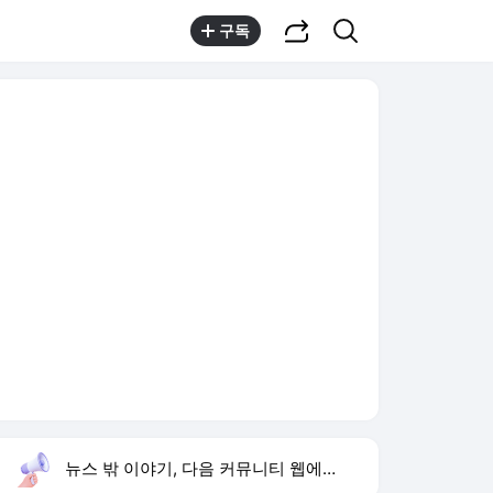
공유하기
검색
구독
뉴스 밖 이야기, 다음 커뮤니티 웹에서 보기
실시간 트렌드
오늘 7:51 기준
툴팁보기
1
방은희 모친 고독사
,유지
2
불후의 명곡 채연 출연
,신규
3
카카오 임금협약
,신규
4
하영 4대째 의사 집안
,상승
5
차인표 동생 구강암 사망
,하락
6
런치 안성현 결혼
,하락
7
김규원 개그맨
,유지