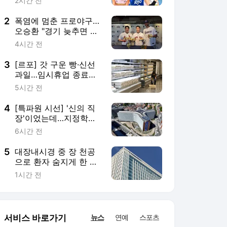
사 2심도 집행유예
1시간 전
서비스 바로가기
뉴스
연예
스포츠
뉴스 홈
기후/환경
사회
경제
정치
국제
문화
IT/과학
인물
지식/칼럼
연재
배열설명서