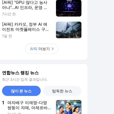
많이 본 뉴스
탐독한 뉴스
1
여자배구 이재영-다영
쌍둥이 자매, 아제르바
이잔 투란VC 입단
2시간 전
2
폭염에 멈춘 프로야구…
오승환 "경기 늦추면 귀
가·이동도 문제"
4시간 전
3
[르포] 갓 구운 빵·신선
과일…임시휴업 종료에
기대감 가득 홈플러스
5시간 전
4
[특파원 시선] '신의 직
장'이었는데…지정학적
격변에 몸살앓는 EU집
6시간 전
행위
5
대장내시경 중 장 천공
으로 환자 숨지게 한 의