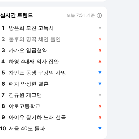
8
야로고등학교
,신규
9
아이유 장기하 노래 선곡
,신규
10
서울 40도 돌파
,하락
연합뉴스
PICK
AI픽
현장in
특파원 시선
아프리카 인물 열전
사이테크+
베스트셀러
반려동물
게임위드인
팩트체크
소셜＋
[AI픽] 네이버, 엔비디아 업
고 AI 인프라 기업 도약할
까