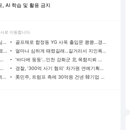
포, AI 학습 및 활용 금지
론사로 이동합니다.
성접대 경기서 한국 '무패'…한일월드컵 심판매수설 재점화될 듯 | 연합뉴스
골프채로 합정동 YG 사옥 출입문 쾅쾅…경찰, 20대 여성 체포 | 연합뉴스
배우 이신영, 조용히 입대…"신병훈련 수료, 군 생활 집중" | 연합뉴스
얼마나 심하게 때렸길래…길거리서 지인폭행 50대 살인미수 혐의 | 연합뉴스
시경 중 장 천공으로 환자 숨지게 한 의사 2심도 집행유예 | 연합뉴스
'바다에 둥둥'…인천 강화군 北 목함지뢰 주의보 | 연합뉴스
소질환 아동 유전자편집 임상서 또 숨져…안전성 논란 확산 | 연합뉴스
경찰, '300억 사기 혐의' 차가원 연예기획사 대표 구속송치 | 연합뉴스
우간다 국대 출신 축구 선수, 강도 추정 괴한에 피살 | 연합뉴스
美민주, 트럼프 측에 30억원 건넨 韓기업 정조준…"잠재적 뇌물" | 연합뉴스
서비스 약관/정책