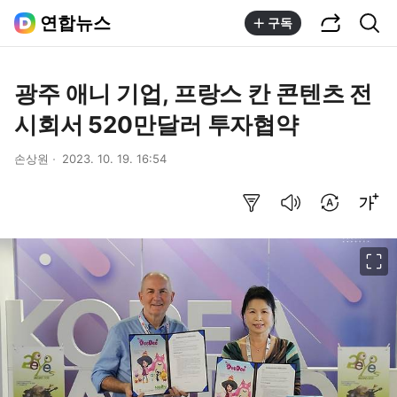
공유하기
통합검색
연합뉴스
구독
광주 애니 기업, 프랑스 칸 콘텐츠 전
시회서 520만달러 투자협약
손상원
2023. 10. 19. 16:54
요약보기
음성으로 듣기
번역 설정
글씨크기 조절하기
이미지 크게 보기