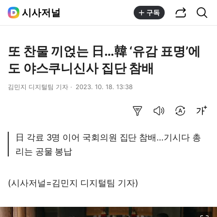
공유하기
통합검색
시사저널
구독
또 찬물 끼얹는 日…韓 ‘유감 표명’에
도 야스쿠니신사 집단 참배
김민지 디지털팀 기자
2023. 10. 18. 13:38
요약보기
음성으로 듣기
번역 설정
글씨크기 조절하기
日 각료 3명 이어 국회의원 집단 참배…기시다 총
리는 공물 봉납
(시사저널=김민지 디지털팀 기자)
이미지 크게 보기