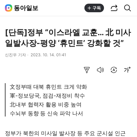
공유하기
통합검색
동아일보
구독
[단독]정부 “이스라엘 교훈… 北 미사
일발사장-평양 ‘휴민트’ 강화할 것”
신진우 기자
2023. 10. 14. 01:41
요약보기
음성으로 듣기
번역 설정
글씨크기 조절하기
文정부때 대북 휴민트 크게 약화
軍-정보당국, 점검-재정비 착수
北내부 협력자 활용 비중 높여
수뇌부 동향 등 신속 파악 나서
정부가 북한의 미사일 발사장 등 주요 군시설 인근