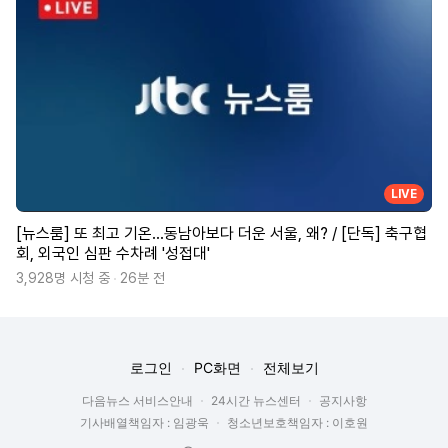
LIVE
[뉴스룸] 또 최고 기온…동남아보다 더운 서울, 왜? / [단독] 축구협
회, 외국인 심판 수차례 '성접대'
3,928명 시청 중
26분 전
로그인
PC화면
전체보기
다음뉴스 서비스안내
24시간 뉴스센터
공지사항
기사배열책임자 : 임광욱
청소년보호책임자 : 이호원