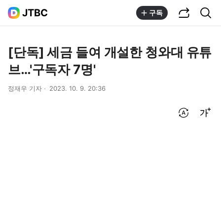
공유하기
통합검색
JTBC
구독
[단독] 세금 들여 개설한 청와대 유튜
브…'구독자 7명'
정재우 기자
2023. 10. 9. 20:36
번역 설정
글씨크기 조절하기