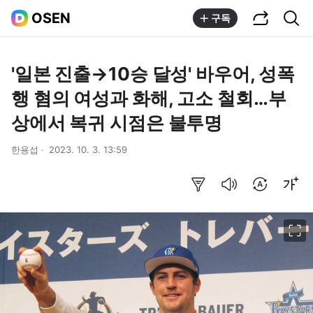
공유하기
통합검색
OSEN
구독
'일본 진출→10승 달성' 바우어, 성폭
행 혐의 여성과 화해, 고소 철회…부
상에서 복귀 시점은 불투명
한용섭
2023. 10. 3. 13:59
요약보기
음성으로 듣기
번역 설정
글씨크기 조절하기
이미지 크게 보기