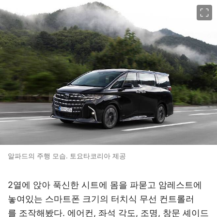
이미지 크게 보기
알파드의 주행 모습. 토요타코리아 제공
2열에 앉아 푹신한 시트에 몸을 파묻고 암레스트에
놓여있는 스마트폰 크기의 터치식 무선 컨트롤러
를 조작해봤다. 에어컨, 좌석 각도, 조명, 창문 셰이드