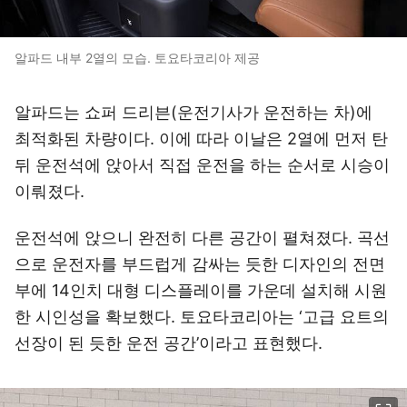
알파드 내부 2열의 모습. 토요타코리아 제공
알파드는 쇼퍼 드리븐(운전기사가 운전하는 차)에
최적화된 차량이다. 이에 따라 이날은 2열에 먼저 탄
뒤 운전석에 앉아서 직접 운전을 하는 순서로 시승이
이뤄졌다.
운전석에 앉으니 완전히 다른 공간이 펼쳐졌다. 곡선
으로 운전자를 부드럽게 감싸는 듯한 디자인의 전면
부에 14인치 대형 디스플레이를 가운데 설치해 시원
한 시인성을 확보했다. 토요타코리아는 ‘고급 요트의
선장이 된 듯한 운전 공간’이라고 표현했다.
이미지 크게 보기