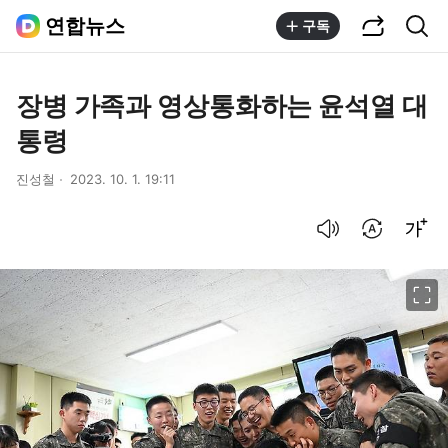
공유하기
통합검색
연합뉴스
구독
장병 가족과 영상통화하는 윤석열 대
통령
진성철
2023. 10. 1. 19:11
음성으로 듣기
번역 설정
글씨크기 조절하기
이미지 크게 보기