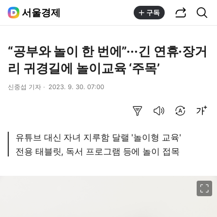
공유하기
통합검색
서울경제
구독
“공부와 놀이 한 번에”···긴 연휴·장거
리 귀경길에 놀이교육 ‘주목’
신중섭 기자
2023. 9. 30. 07:00
요약보기
음성으로 듣기
번역 설정
글씨크기 조절하기
유튜브 대신 자녀 지루함 달랠 '놀이형 교육'
전용 태블릿, 독서 프로그램 등에 놀이 접목
이미지 크게 보기