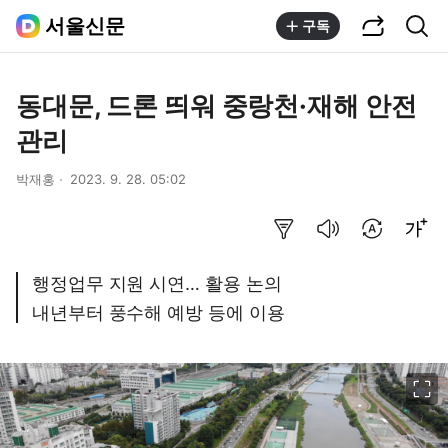
공유하기
통합검색
서울신문
구독
동대문, 드론 띄워 중랑천·재해 안전
관리
박재홍
2023. 9. 28. 05:02
요약보기
음성으로 듣기
번역 설정
글씨크기 조절하기
행정업무 지원 시연… 활용 논의
내년부터 풍수해 예방 등에 이용
이미지 크게 보기