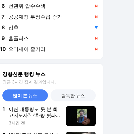
6
선관위 압수수색
,신규
7
공공재정 부정수급 증가
,신규
8
입추
,하락
9
홈플러스
,신규
10
오디세이 줄거리
,신규
경향신문 랭킹 뉴스
최근 3시간 집계 결과입니다.
많이 본 뉴스
탐독한 뉴스
1
이란 대통령도 못 본 최
고지도자?···“차량 뒷좌
석서 이뤄진 은밀한 만
3시간 전
남, 얼굴도 못 보고 악수
도 못 했다”