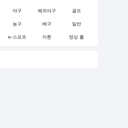
야구
해외야구
골프
농구
배구
일반
e-스포츠
카툰
영상 홈