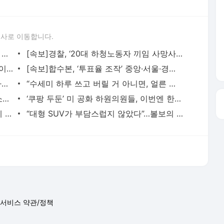
론사로 이동합니다.
이란 대통령도 못 본 최고지도자?···“차량 뒷좌석서 이뤄진 은밀한 만남, 얼굴도 못 보고 악수
[속보]경찰, ‘20대 하청노동자 끼임 사망사고’ HL만도 평택공장 압수수색
[단독]관저 이전 공사 총괄 ‘21그램’ 직원이 “윗선 덕에 감사원 출석 안 했다”···종합특검
[속보]합수본, ‘투표율 조작’ 중앙·서울·경기·충북 선관위 전방위 압수수색
장충금 100억 노리는 조폭, 그 옆엔 더 나쁜 경찰···‘악인 코믹극’이 뜬다
“수세미 하루 쓰고 버릴 거 아니면, 얼른 말려라” ··· 설거지하고 방치하면 ‘식중독 온상’
‘채상병 순직 사건’ 임성근 전 사단장 항소심 오늘 선고…1심은 징역 3년
‘쿠팡 두둔’ 미 공화 하원의원들, 이번엔 한국 정부에 정통망법 압박 서한
“돈이 없군, 좀 야한 일을 해야겠어”···생계 위기에 성인 플랫폼 ‘온리팬스’ 뛰어든 ‘다
“대형 SUV가 부담스럽지 않았다”…볼보의 야심작 ‘EX90’ 타보니
서비스 약관/정책