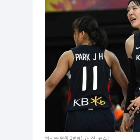
박지수(왼쪽 2번째). /사진=뉴스1