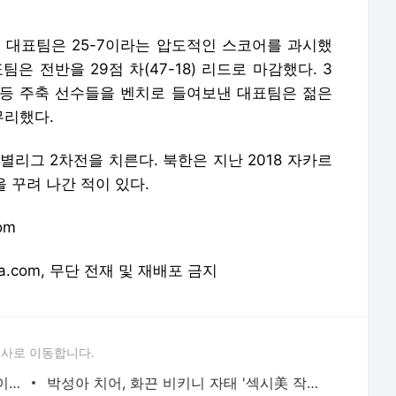
 대표팀은 25-7이라는 압도적인 스코어를 과시했
은 전반을 29점 차(47-18) 리드로 마감했다. 3
수 등 주축 선수들을 벤치로 들여보낸 대표팀은 젊은
무리했다.
별리그 2차전을 치른다. 북한은 지난 2018 자카르
 꾸려 나간 적이 있다.
om
orea.com, 무단 전재 및 재배포 금지
론사로 이동합니다.
'청순 볼륨美' 김수현 치어리더, 깜짝 '베이글女' - 스타뉴스
박성아 치어, 화끈 비키니 자태 '섹시美 작렬' - 스타뉴스