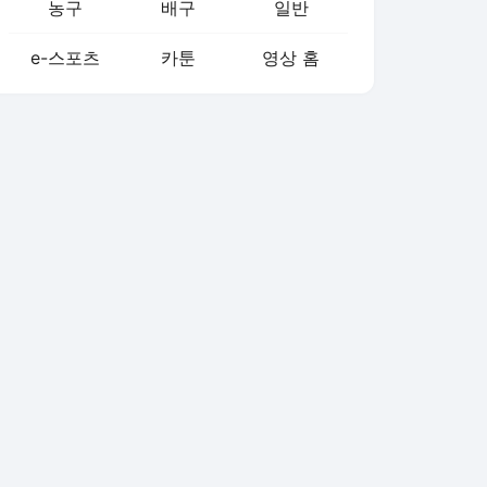
농구
배구
일반
e-스포츠
카툰
영상 홈