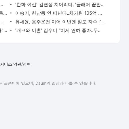
女 BJ, 터질 듯한 파격 볼륨 '숨막혀' - 스타뉴스
'한화 여신' 김연정 치어리더, '글래머 끝판왕' - 스타뉴스
62만 유튜버, 살짝 가린 비키니 '육감적 몸매' - 스타뉴스
이승기, 한남동 안 떠난다..차가원 105억 전세금 분쟁 격화[종합] | 스타뉴스
[공식] 24기 옥순 "출연료 1년 넘게 못 받았다" 주장에..'나는 솔로' 측 "전액 지급 완료" | 스타뉴스
유세윤, 음주운전 이어 이번엔 절도 자수.."부끄럽습니다" [스타이슈] | 스타뉴스
그래미 3관왕의 일침 "방탄소년단이 맞다,'아시안팝'신설은 포용 아닌 격리"[K-EYES] | 스타뉴스
'개코와 이혼' 김수미 "이제 연하 좋아..무례한 사람들은 끊어내야" [수미차올라] | 스타뉴스
서비스 약관/정책
 글쓴이에 있으며, Daum의 입장과 다를 수 있습니다.