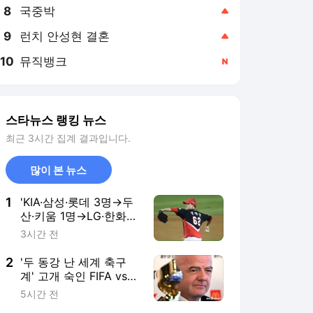
8
국중박
,상승
9
런치 안성현 결혼
,상승
10
뮤직뱅크
,신규
스타뉴스 랭킹 뉴스
최근 3시간 집계 결과입니다.
많이 본 뉴스
1
'KIA·삼성·롯데 3명→두
산·키움 1명→LG·한화
·SSG·NC·KT 0명' 상무
3시간 전
야구단 최종 합격자 명
단 '총 11명' 발표
2
'두 동강 난 세계 축구
계' 고개 숙인 FIFA vs
날 선 UEFA... 인판티노
5시간 전
사과에도 "월드컵 보이