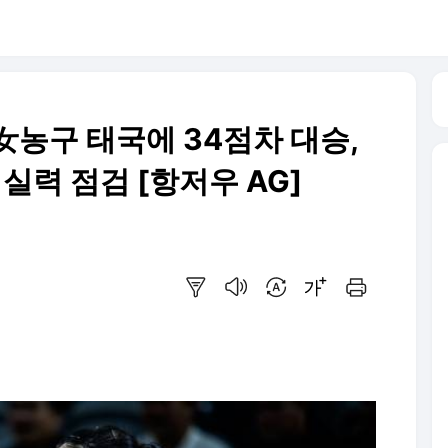
 女농구 태국에 34점차 대승,
실력 점검 [항저우 AG]
요약보기
음성으로 듣기
번역 설정
글씨크기 조절하기
인쇄하기