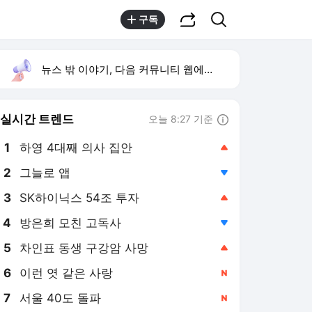
공유하기
검색
구독
뉴스 밖 이야기, 다음 커뮤니티 웹에서 보기
실시간 트렌드
오늘 8:27 기준
툴팁보기
1
하영 4대째 의사 집안
,상승
2
그늘로 앱
,하락
3
SK하이닉스 54조 투자
,상승
4
방은희 모친 고독사
,하락
5
차인표 동생 구강암 사망
,상승
6
이런 엿 같은 사랑
,신규
7
서울 40도 돌파
,신규