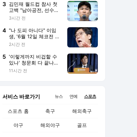
콧 유효"
3
김민재 월드컵 참사 첫
고백 "남아공전, 선수들
도 못 했다... 차기 감독
3시간 전
엔 "하고자 하는 축구 확
실해야"
4
"나 도피 아니다" 이임
생, '6월 12일 체코전 때
수락' 타임라인 왜 꺼냈
2시간 전
나... "정몽규 지시" 폭로
위한 빌드업
5
'이렇게까지 비겁할 수
있나' 청문회 다 끝나니
슬그머니 등장한 이임생
11시간 전
서비스 바로가기
뉴스
연예
스포츠
스포츠 홈
축구
해외축구
야구
해외야구
골프