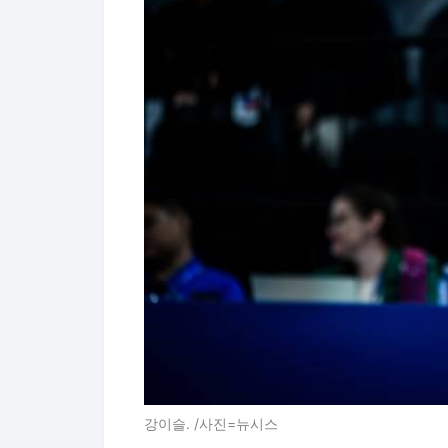
강이슬. /사진=뉴시스