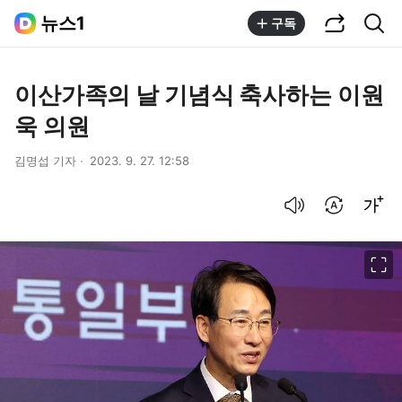
공유하기
통합검색
뉴스1
구독
이산가족의 날 기념식 축사하는 이원
욱 의원
김명섭 기자
2023. 9. 27. 12:58
음성으로 듣기
번역 설정
글씨크기 조절하기
이미지 크게 보기