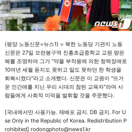
(평양 노동신문=뉴스1) = 북한 노동당 기관지 노동
신문은 27일 모란봉구역 진흥초급중학교 교원 량은
혜를 조명하며 그가 "약물 부작용에 의한 청력장애로
10여년 세월 듣지도 못하고 말도 못하던 한 학생을
회복시켰다"라고 소개했다. 신문은 이 교원이 "뜨거
운 인간애를 지닌 우리 시대의 참된 교육자"라며 사
람들에게 사회적 미덕을 발휘할 것을 주문했다.
[국내에서만 사용가능. 재배포 금지. DB 금지. For U
se Only in the Republic of Korea. Redistribution P
rohibited] rodongphoto@news1.kr