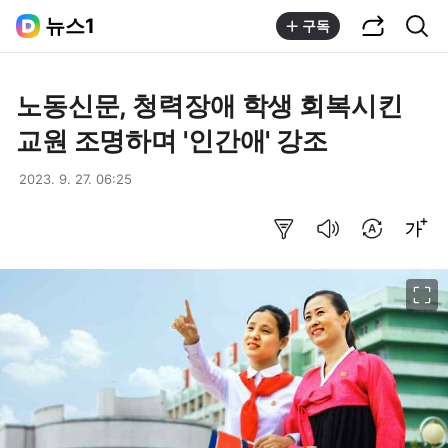
공유하기
통합검색
뉴스1
구독
노동신문, 청력장애 학생 회복시킨
교원 조명하며 '인간애' 강조
2023. 9. 27. 06:25
요약보기
음성으로 듣기
번역 설정
글씨크기 조절하기
이미지 크게 보기