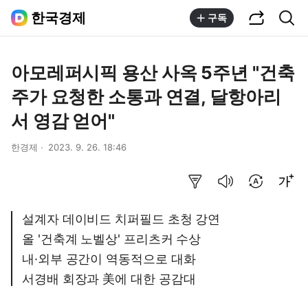
공유하기
통합검색
한국경제
구독
아모레퍼시픽 용산 사옥 5주년 "건축
주가 요청한 소통과 연결, 달항아리
서 영감 얻어"
한경제
2023. 9. 26. 18:46
요약보기
음성으로 듣기
번역 설정
글씨크기 조절하기
설계자 데이비드 치퍼필드 초청 강연
올 '건축계 노벨상' 프리츠커 수상
내·외부 공간이 역동적으로 대화
서경배 회장과 美에 대한 공감대