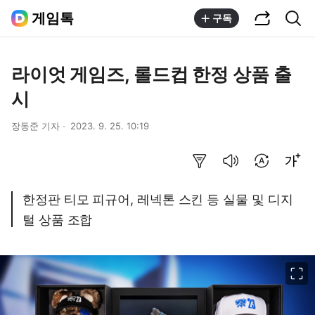
공유하기
통합검색
게임톡
구독
라이엇 게임즈, 롤드컵 한정 상품 출
시
장동준 기자
2023. 9. 25. 10:19
요약보기
음성으로 듣기
번역 설정
글씨크기 조절하기
한정판 티모 피규어, 레넥톤 스킨 등 실물 및 디지
털 상품 조합
이미지 크게 보기