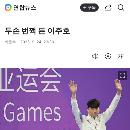
공유하기
통합검색
연합뉴스
구독
두손 번쩍 든 이주호
박동주
2023. 9. 24. 23:33
음성으로 듣기
번역 설정
글씨크기 조절하기
이미지 크게 보기