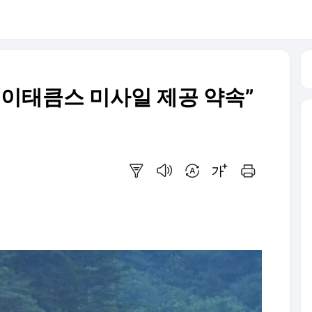
에이태큼스 미사일 제공 약속”
요약보기
음성으로 듣기
번역 설정
글씨크기 조절하기
인쇄하기