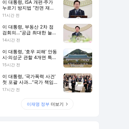
이 대통령, ISA 개편·주가
누르기 방지법 “전면 재검
토“ 지시
11시간 전
이 대통령, 부동산 2차 점
검회의…“공급 최대한 늘리
고 시기도 앞당겨라”
14시간 전
이 대통령, ‘호우 피해’ 안동
시·의성군 관할 4개면 특별
재난지역 선포
15시간 전
이 대통령, ‘국가폭력 사건’
첫 포괄 사과…“국가 책임
에 유효기간 없다”
17시간 전
이재명 정부
더보기