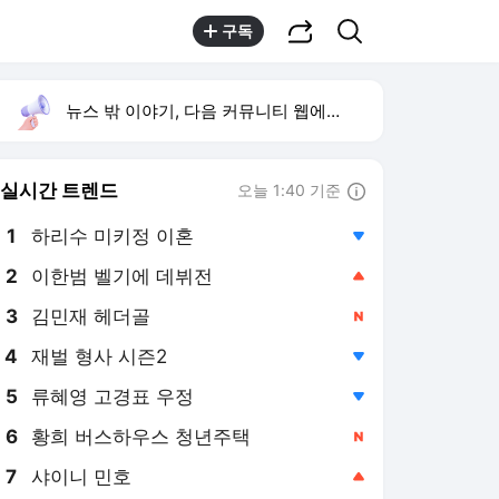
공유하기
검색
구독
뉴스 밖 이야기, 다음 커뮤니티 웹에서 보기
실시간 트렌드
오늘 1:40 기준
툴팁보기
1
하리수 미키정 이혼
,하락
2
이한범 벨기에 데뷔전
,상승
3
김민재 헤더골
,신규
4
재벌 형사 시즌2
,하락
5
류혜영 고경표 우정
,하락
6
황희 버스하우스 청년주택
,신규
7
샤이니 민호
,상승