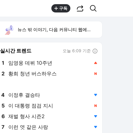
공유하기
검색
구독
뉴스 밖 이야기, 다음 커뮤니티 웹에서 보기
실시간 트렌드
오늘 6:09 기준
툴팁보기
1
임영웅 데뷔 10주년
,상승
2
황희 청년 버스하우스
,신규
3
강릉 날씨
,하락
4
이정후 결승타
,하락
5
이 대통령 점검 지시
,신규
6
재벌 형사 시즌2
,하락
7
이런 엿 같은 사랑
,하락