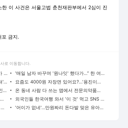
항소한 이 사건은 서울고법 춘천재판부에서 2심이 진
배포 금지.
론사로 이동합니다.
출산후 급격히 노화한 홍현희, 이 2가지가 문제였다는데
'매일 남자 바꾸며 '원나잇' 했다가…” 한 여성 직장인 때늦은 후회
'정류장에 있는데 갑자기 뽀뽀하고 도망쳐'…30대女 기습 뽀뽀 왜
요즘도 4000원 자장면 있어요?…'용진이형'은 먹어 봤다 그리고 남긴 말이…
남편과 하루도 같이 안 살았다…'계곡 살인' 이은해의 진짜 얼굴
온 동네 사람 다 쓰는 앱에서 전문의약품도 판다고?”…결국 대표 소환 당했다
진중권 '이재명, 구질구질…가결시켜달랬으면 부결됐을 것'
외국인들 한국여행 와서 '이 것' 먹고 SNS 올리고 난리더니 결국…
100일된 딸 '졸피뎀 분유' 먹여 숨지게한 친부…'실수다' 항변했지만
'어이가 없네'…만원짜리 돈다발 맞은 유아인, 무슨 사연?