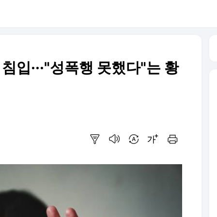
침입···"성폭행 못했다"는 황
요약보기
음성으로 듣기
번역 설정
글씨크기 조절하기
인쇄하기