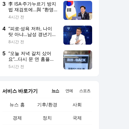
3
李 ISA·주가누르기 방지
법 재검토에…與 “환영”
vs. 野 “졸속 국정”
4시간 전
4
“피로·성욕 저하, 나이
탓 아냐…남성 갱년기
의심해야” [지금, 명의]
8시간 전
5
“오늘 저녁 갈치 샀어
요”…다시 문 연 홈플러
스에 돌아온 장바구니
5시간 전
서비스 바로가기
뉴스
연예
스포츠
뉴스 홈
기후/환경
사회
경제
정치
국제