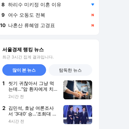
8
하리수 미키정 이혼 이유
,하락
9
여수 오동도 전복
,신규
10
나혼산 류혜영 고경표
,신규
서울경제 랭킹 뉴스
최근 3시간 집계 결과입니다.
많이 본 뉴스
탐독한 뉴스
1
씻기 귀찮아서 그냥 먹
는데…“암 환자에게 치
명적” 전문의 경고 나왔
2시간 전
다 [헬시타임]
2
김민석, 호남 여론조사
서 ‘3대0’ 승…‘조희대 탄
핵’ 꺼낸 이유는?[데이터
4시간 전
로 본 정치민심]