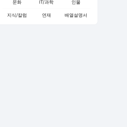
문화
IT/과학
인물
지식/칼럼
연재
배열설명서