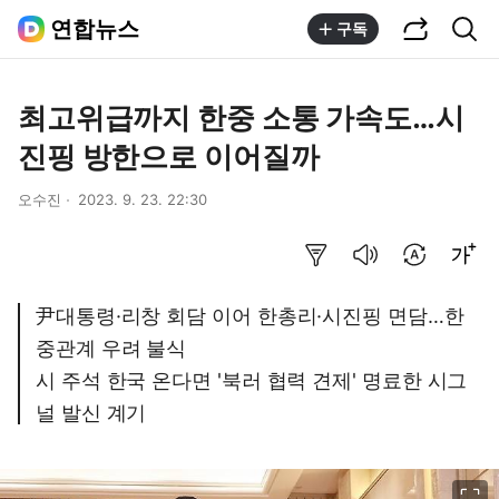
공유하기
통합검색
연합뉴스
구독
최고위급까지 한중 소통 가속도…시
진핑 방한으로 이어질까
오수진
2023. 9. 23. 22:30
요약보기
음성으로 듣기
번역 설정
글씨크기 조절하기
尹대통령·리창 회담 이어 한총리·시진핑 면담…한
중관계 우려 불식
시 주석 한국 온다면 '북러 협력 견제' 명료한 시그
널 발신 계기
이미지 크게 보기