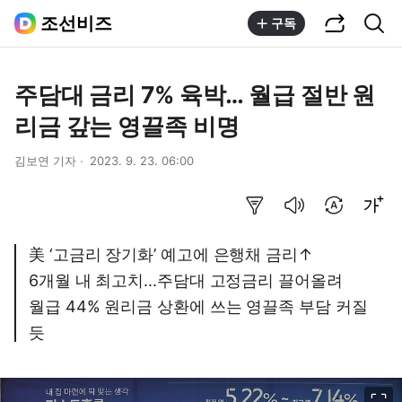
공유하기
통합검색
조선비즈
구독
주담대 금리 7% 육박… 월급 절반 원
리금 갚는 영끌족 비명
김보연 기자
2023. 9. 23. 06:00
요약보기
음성으로 듣기
번역 설정
글씨크기 조절하기
美 ‘고금리 장기화’ 예고에 은행채 금리↑
6개월 내 최고치...주담대 고정금리 끌어올려
월급 44% 원리금 상환에 쓰는 영끌족 부담 커질
듯
이미지 크게 보기