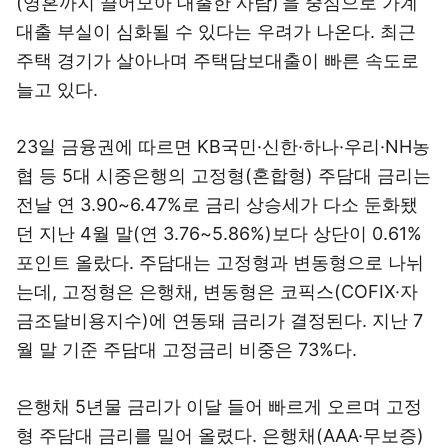
(영혼까지 끌어모아 대출한 사람)’을 중심으로 가계
대출 부실이 심화될 수 있다는 우려가 나온다. 최근
주택 경기가 살아나며 주택담보대출이 빠른 속도로
늘고 있다.
23일 금융권에 따르면 KB국민·신한·하나·우리·NH농
협 등 5대 시중은행의 고정형(혼합형) 주담대 금리는
전날 연 3.90~6.47%로 금리 상승세가 다소 둔화됐
던 지난 4월 말(연 3.76~5.86%)보다 상단이 0.61%
포인트 올랐다. 주담대는 고정형과 변동형으로 나뉘
는데, 고정형은 은행채, 변동형은 코픽스(COFIX·자
금조달비용지수)에 연동돼 금리가 결정된다. 지난 7
월 말 기준 주담대 고정금리 비중은 73%다.
은행채 5년물 금리가 이달 들어 빠르게 오르며 고정
형 주담대 금리를 밀어 올렸다. 은행채(AAA·무보증)