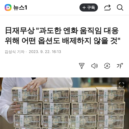
공유하기
통합검색
뉴스1
구독
日재무상 "과도한 엔화 움직임 대응
위해 어떤 옵션도 배제하지 않을 것"
김성식 기자
2023. 9. 22. 16:13
요약보기
음성으로 듣기
번역 설정
글씨크기 조절하기
이미지 크게 보기