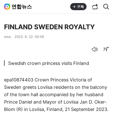
공유하기
통합검색
연합뉴스
구독
FINLAND SWEDEN ROYALTY
moa
2023. 9. 22. 00:56
음성으로 듣기
글씨크기 조절하기
Swedish crown princess visits Finland
epa10874403 Crown Princess Victoria of
Sweden greets Loviisa residents on the balcony
of the town hall accompanied by her husband
Prince Daniel and Mayor of Loviisa Jan D. Oker-
Blom (R) in Loviisa, Finland, 21 September 2023.