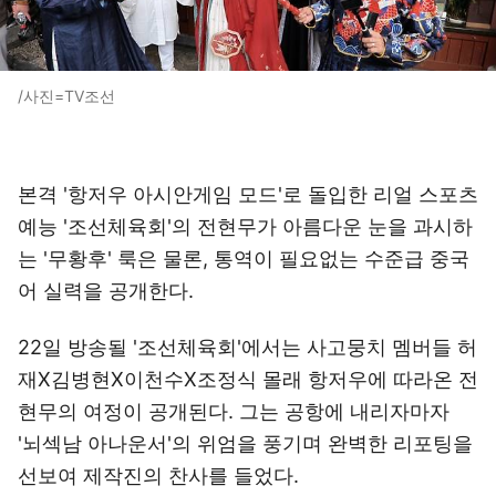
/사진=TV조선
본격 '항저우 아시안게임 모드'로 돌입한 리얼 스포츠
예능 '조선체육회'의 전현무가 아름다운 눈을 과시하
는 '무황후' 룩은 물론, 통역이 필요없는 수준급 중국
어 실력을 공개한다.
22일 방송될 '조선체육회'에서는 사고뭉치 멤버들 허
재X김병현X이천수X조정식 몰래 항저우에 따라온 전
현무의 여정이 공개된다. 그는 공항에 내리자마자
'뇌섹남 아나운서'의 위엄을 풍기며 완벽한 리포팅을
선보여 제작진의 찬사를 들었다.