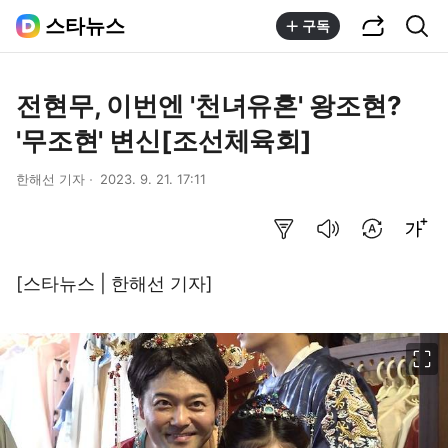
공유하기
통합검색
스타뉴스
구독
전현무, 이번엔 '천녀유혼' 왕조현?
'무조현' 변신[조선체육회]
한해선 기자
2023. 9. 21. 17:11
요약보기
음성으로 듣기
번역 설정
글씨크기 조절하기
[스타뉴스 | 한해선 기자]
이미지 크게 보기