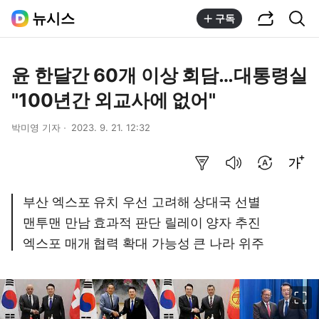
공유하기
통합검색
뉴시스
구독
윤 한달간 60개 이상 회담…대통령실
"100년간 외교사에 없어"
박미영 기자
2023. 9. 21. 12:32
요약보기
음성으로 듣기
번역 설정
글씨크기 조절하기
부산 엑스포 유치 우선 고려해 상대국 선별
맨투맨 만남 효과적 판단 릴레이 양자 추진
엑스포 매개 협력 확대 가능성 큰 나라 위주
이미지 크게 보기