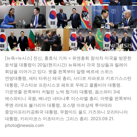
[뉴욕=뉴시스] 전신, 홍효식 기자 = 유엔총회 참석차 미국을 방문한
윤석열 대통령이 20일(현지시간) 뉴욕에서 각국 정상들과 릴레이
회담을 이어가고 있다. 윗줄 왼쪽부터 알랭 베르세 스위스
연방대통령, 세타 타위신 태국 총리, 사디르 자파로프 키르기스스탄
대통령, 구스타보 프란시스코 페트로 우레고 콜롬비아 대통령.
가운뎃줄 왼쪽부터 커털린 노박 헝가리 대통령, 음스와티 3세
에스와티니 국왕, 베냐민 네타냐후 이스라엘 총리. 아랫줄 왼쪽부터
루멘 라데프 불가리아 대통령, 포스탱 아르샹제 투아데라
중앙아프리카공화국 대통령, 무함마드 울드 가즈와니 모리타니아
대통령, 키리아코스 미초타키스 그리스 총리. 2023.09.21.
photo@newsis.com