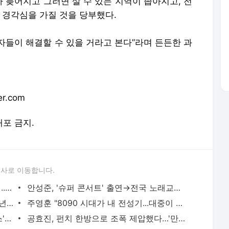
 늦어지고 그러면 살 수 있는 지역이 좁아지고, 전
 경각심을 가질 것을 당부했다.
자들이 해결할 수 있을 거라고 본다”라며 든든한 과
r.com
배포 금지.
론사로 이동합니다.
배나라, 'D.P.' 시즌2 → '악인전기' 캐스팅...대세 행보 확정 | 텐아시아
안성준, '슈퍼 콘서트' 출연→전국 노래교실 찾아가는 팬 서비스까지 '열일' | 텐아시아
씨엔블루 정용화, '킬링 보이스' 출격...13년 음악 인생 되돌아봤다 | 텐아시아
주영훈 "8090 시대가 내 전성기...대중이 다시 그 시절 음악 즐기길" ('오빠시대') | 텐아시아
'아라문의 검' 차용학, 연극 '카페쥬에네스' 기대 포인트 大공개 | 텐아시아
공효진, 펀치 한방으로 조폭 제압했다…'만취'하더니 힘 제대로 발휘하네 ('유부녀')[중합] | 텐아