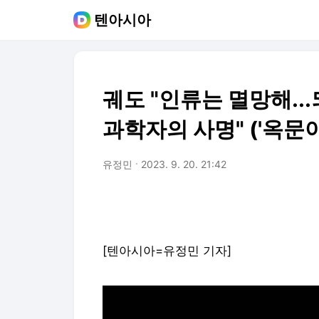
텐아시아
궤도 "인류는 멸망해..
과학자의 사명" ('옥문아
유정민
2023. 9. 20. 21:42
[텐아시아=유정민 기자]