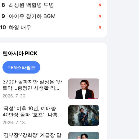
8
최성원 백혈병 투병
,신규
9
아이유 장기하 BGM
,신규
10
하영 배우
,신규
텐아시아
PICK
TEN스타필드
370만 돌파지만 실상은 '반
토막'…황정민 사생활 리스
크까지 덮친 '호프' [TEN스
2026. 7. 30.
타필드]
'곡성' 이후 10년, 예매량
40만장 돌파 '호프'…나홍
진 신작 향한 기대와 우려
2026. 7. 13.
[TEN스타필드]
'김부장'·'강회장' 계급장 달