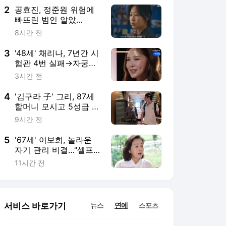
2
공효진, 정준원 위험에
빠뜨린 범인 알았
다…“내 구원자는 내 남
8시간 전
편” (‘유부녀 킬러’)
3
'48세' 채리나, 7년간 시
험관 4번 실패→자궁근
종 수술…"안 살고 싶었
3시간 전
다" ('터치미')
4
'김구라 子' 그리, 87세
할머니 모시고 5성급 호
텔 호캉스…"유럽도 보
9시간 전
내드릴게"
5
'67세' 이보희, 놀라운
자기 관리 비결…"셀프
로 20년, 거울 보면 덜
11시간 전
심란해"
서비스 바로가기
뉴스
연예
스포츠