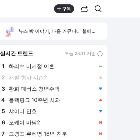
공유하기
검색
구독
뉴스 밖 이야기, 다음 커뮤니티 웹에서 보기
실시간 트렌드
오늘 23:11 기준
툴팁보기
1
하리수 미키정 이혼
,유지
2
재벌 형사 시즌2
,상승
3
황희 폐버스 청년주택
,하락
4
블랙핑크 10주년 사과
,상승
5
샤이니 민호
,하락
6
오케이 마담2
,신규
7
고경표 류혜영 16년 친분
,신규