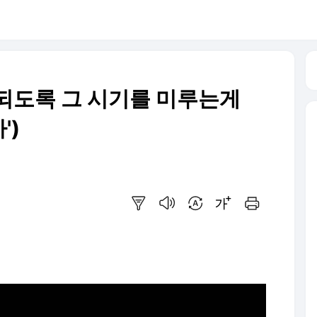
.되도록 그 시기를 미루는게
')
요약보기
음성으로 듣기
번역 설정
글씨크기 조절하기
인쇄하기