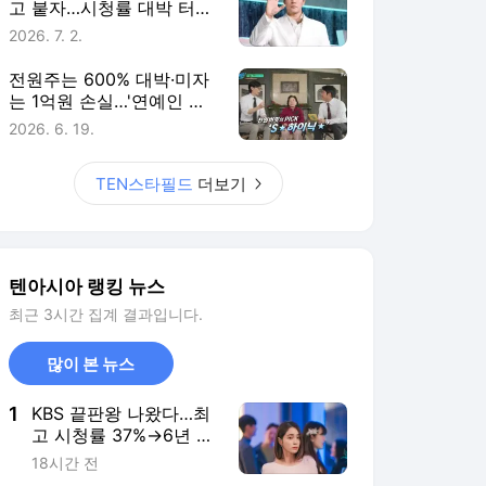
고 붙자…시청률 대박 터진
직급 타이틀 [TEN스타필
2026. 7. 2.
드]
전원주는 600% 대박·미자
는 1억원 손실…'연예인 주
식 썰전' 위험한 판타지
2026. 6. 19.
[TEN스타필드]
TEN스타필드
더보기
텐아시아 랭킹 뉴스
최근 3시간 집계 결과입니다.
많이 본 뉴스
1
KBS 끝판왕 나왔다…최
고 시청률 37%→6년 만
에 복귀한 여배우의 선
18시간 전
택 ('그래 이혼하자')