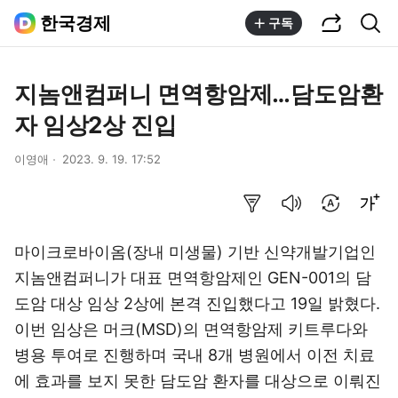
공유하기
통합검색
한국경제
구독
지놈앤컴퍼니 면역항암제…담도암환
자 임상2상 진입
이영애
2023. 9. 19. 17:52
요약보기
음성으로 듣기
번역 설정
글씨크기 조절하기
마이크로바이옴(장내 미생물) 기반 신약개발기업인
지놈앤컴퍼니가 대표 면역항암제인 GEN-001의 담
도암 대상 임상 2상에 본격 진입했다고 19일 밝혔다.
이번 임상은 머크(MSD)의 면역항암제 키트루다와
병용 투여로 진행하며 국내 8개 병원에서 이전 치료
에 효과를 보지 못한 담도암 환자를 대상으로 이뤄진