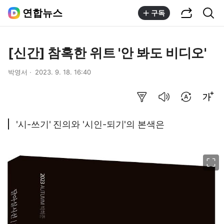
공유하기
통합검색
연합뉴스
구독
[신간] 참혹한 위트 '안 봐도 비디오'
박영서
2023. 9. 18. 16:40
요약보기
음성으로 듣기
번역 설정
글씨크기 조절하기
'시-쓰기' 진의와 '시인-되기'의 본색은
이미지 크게 보기