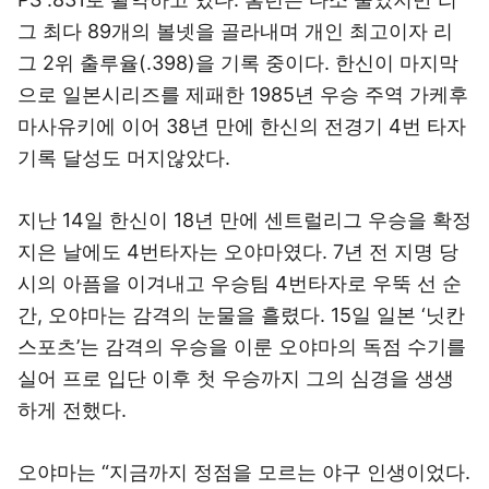
그 최다 89개의 볼넷을 골라내며 개인 최고이자 리
그 2위 출루율(.398)을 기록 중이다. 한신이 마지막
으로 일본시리즈를 제패한 1985년 우승 주역 가케후
마사유키에 이어 38년 만에 한신의 전경기 4번 타자
기록 달성도 머지않았다.
지난 14일 한신이 18년 만에 센트럴리그 우승을 확정
지은 날에도 4번타자는 오야마였다. 7년 전 지명 당
시의 아픔을 이겨내고 우승팀 4번타자로 우뚝 선 순
간, 오야마는 감격의 눈물을 흘렸다. 15일 일본 ‘닛칸
스포츠’는 감격의 우승을 이룬 오야마의 독점 수기를
실어 프로 입단 이후 첫 우승까지 그의 심경을 생생
하게 전했다.
오야마는 “지금까지 정점을 모르는 야구 인생이었다.