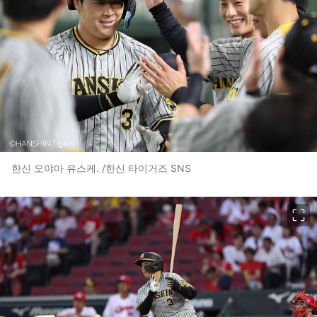
한신 오야마 유스케. /한신 타이거즈 SNS
이미지 크게 보기