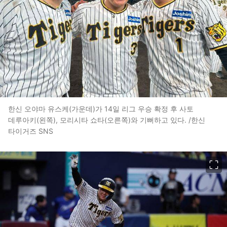
한신 오야마 유스케(가운데)가 14일 리그 우승 확정 후 사토
데루아키(왼쪽), 모리시타 쇼타(오른쪽)와 기뻐하고 있다. /한신
타이거즈 SNS
이미지 크게 보기