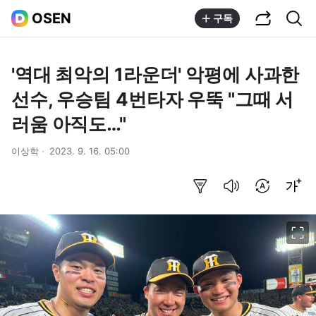
공유하기
통합검색
OSEN
구독
'역대 최악의 1라운더' 악평에 사과한
선수, 우승팀 4번타자 우뚝 "그때 서
러움 아직도…"
이상학
2023. 9. 16. 05:00
요약보기
음성으로 듣기
번역 설정
글씨크기 조절하기
이미지 크게 보기