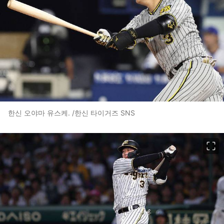
한신 오야마 유스케. /한신 타이거즈 SNS
이미지 크게 보기