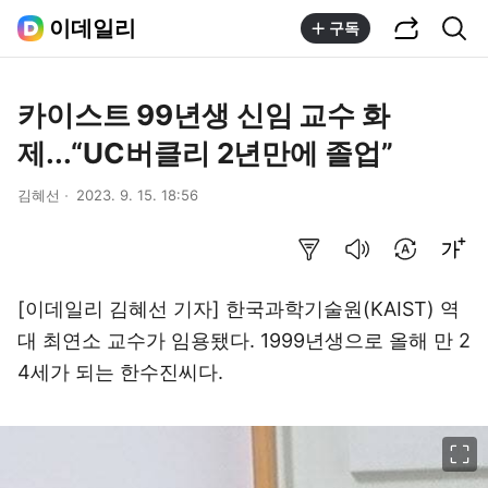
공유하기
통합검색
이데일리
구독
카이스트 99년생 신임 교수 화
제...“UC버클리 2년만에 졸업”
김혜선
2023. 9. 15. 18:56
요약보기
음성으로 듣기
번역 설정
글씨크기 조절하기
[이데일리 김혜선 기자] 한국과학기술원(KAIST) 역
대 최연소 교수가 임용됐다. 1999년생으로 올해 만 2
4세가 되는 한수진씨다.
이미지 크게 보기