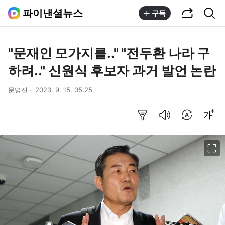
공유하기
통합검색
파이낸셜뉴스
구독
"문재인 모가지를.." "전두환 나라 구
하려.." 신원식 후보자 과거 발언 논란
문영진
2023. 9. 15. 05:25
요약보기
음성으로 듣기
번역 설정
글씨크기 조절하기
이미지 크게 보기