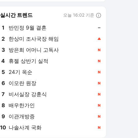
8
배우한가인
,신규
9
이관개방증
,신규
10
나솔사계 국화
,신규
한국일보
PICK
이재명 정부
미국, 이란 전쟁
지평선
36.5˚C
숫자로 본 대한민국
퀴즈: 시사 레벨업
기억할 오늘
메아리
달곰한 우리말
건강이 최고