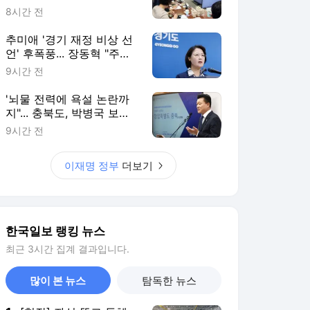
한국일보 랭킹 뉴스
최근 3시간 집계 결과입니다.
많이 본 뉴스
탐독한 뉴스
1
[현장] 좌석 뜯고 동체
절단… 인천공항서 보잉
777이 100톤 화물기로
12시간 전
2
북한 미사일 들어오는
데…요격 미사일 떨어진
우크라이나
4시간 전
3
세무사도 '쩔쩔'… 20년
새 9번 뜯어고친 부동산
세금
12시간 전
4
김민석 "과반으로 끝낸
다" 호남에 다 걸기... 정
청래, 수도권서 '승리 피
8시간 전