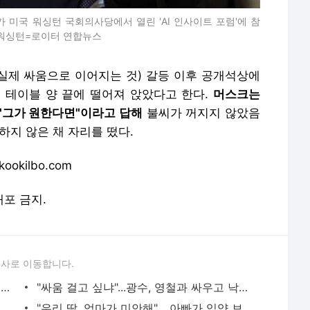
 미국 워싱턴 국회의사당에서 열린 'AI 인사이트 포럼'에 참
 워싱턴=로이터 연합뉴스
 실제 싸움으로 이어지는 것) 갈등 이후 공개석상에
 테이블 양 끝에 떨어져 앉았다고 한다.
머스크는
"그가 원한다면"이라고 답해
불씨가 꺼지지 않았음
하지 않은 채 자리를 떴다.
okilbo.com
배포 금지.
론사로 이동합니다.
[단독] 신학림 책 출판사 대표 소환… '한 권이 5000만원'인 경위 파헤치는 검찰
"싸움 걸고 싶냐"...광수, 영철과 싸우고 낙동강 오리알 ('나는 솔로')
군대 나와 국대로…카바디에 빠진 미스코리아 우희준
"우리 딸, 엄마가 미안해"… 아빠가 입양 보낸 딸 47년 만 눈물 상봉