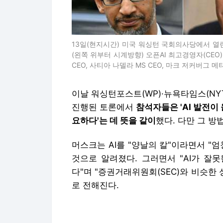
13일(현지시간) 미국 워싱턴 국회의사당에서 열린
(왼쪽 위부터 시계방향) 오픈AI 최고경영자(CEO
CEO, 사티아 나델라 MS CEO, 마크 저커버그 메타
이날 워싱턴포스트(WP)·뉴욕타임스(NYT
진행된 토론에서
참석자들은 'AI 발전이
요하다'는 데 뜻을 같이
했다. 다만 그 방
머스크는 AI를 "양날의 칼"이라면서 "
것으로 알려졌다. 그러면서 "AI가 잘
다"며 "증권거래위원회(SEC)와 비슷한 
로 전해진다.