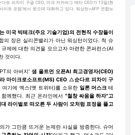
다르 피차이 구글 CEO, 마크 저커버그 메타 CEO가 13일(현
인사이트 포럼'에서 웃으며 대화하고 있다. 워싱턴=AFP 연합뉴
는 미국 빅테크(주요 기술기업)의 전현직 수장들이
합의 장은 실리콘밸리가 아닌 워싱턴이었다. 척 슈
) 규제에 대한 의견을 모으고자 마련한 콘퍼런스(AI
한 것이다.
PT의 아버지'
샘 올트먼 오픈AI 최고경영자(CEO)
라 마이크로소프트(MS) CEO
△
순다르 피차이 구
 여기에 엑스(옛 트위터)를 소유한
일론 머스크
테
도 함께했다. 최근 온라인에서
"철창 싸움을 하자"고
대 라이벌로 떠오른 두 사람이 모처럼 표정을 풀고
논의가 그만큼 뜨거운 논제란 사실을 방증한다. 슈머