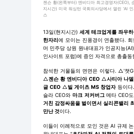
젠슨 황(왼쪽부터) 엔비디아 최고경영자(CEO), 순
지시간) 미국 워싱턴 국회의사당에서 열린 'AI 
스
13일(현지시간)
세계 테크업계를 좌우하
한자리
에 모이는 진풍경이 연출됐다. 회
머 민주당 상원 원내대표가 인공지능(AI
인사이트 포럼)에 증인 자격으로 총출동
참석한 거물들의 면면은 이렇다. △'챗G
△
젠슨 황 엔비디아 CEO
△
사티아 나델
글 CEO
△
빌 게이츠 MS 창업자
등이다.
슬라 CEO와
마크 저커버그
메타 CEO
거친 감정싸움을 벌이면서 실리콘밸리 최
만난 것
이다.
이들이 이례적으로 모인 것은 AI 규제 