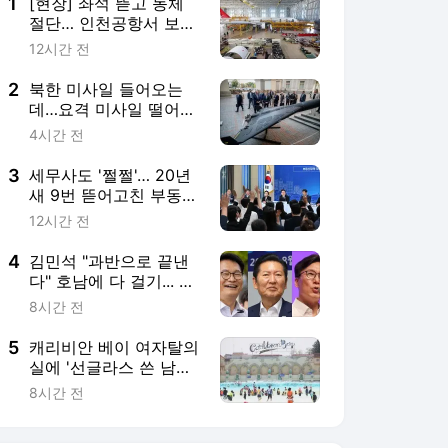
날레' 노린다
5
캐리비안 베이 여자탈의
실에 '선글라스 쓴 남성'
신고, 경찰 추적
8시간 전
서비스 바로가기
뉴스
연예
스포츠
뉴스 홈
기후/환경
사회
경제
정치
국제
문화
IT/과학
인물
지식/칼럼
연재
배열설명서