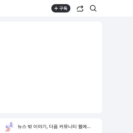
공유하기
검색
구독
뉴스 밖 이야기, 다음 커뮤니티 웹에서 보기
실시간 트렌드
오늘 16:02 기준
툴팁보기
1
반민정 9월 결혼
,유지
2
한상미 조사국장 해임
,상승
3
방은희 어머니 고독사
,신규
4
휴젤 상반기 실적
,신규
5
24기 옥순
,신규
6
이모란 원장
,신규
7
비서실장 강훈식
,신규