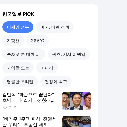
김민석 "과반으로 끝낸다"
호남에 다 걸기... 정청래,
수도권서 '승리 피날레' 노
8시간 전
린다
"비거주 1주택 피해, 전월세
난 우려"… 부동산 세제 '핀
셋' 보완 예고한 與
8시간 전
추미애 '경기 재정 비상 선
언' 후폭풍... 장동혁 "주범
은 이재명 전 지사"
9시간 전
'뇌물 전력에 욕설 논란까
지"... 충북도, 박병국 보좌
관 임명 강행 논란 확산
9시간 전
이재명 정부
더보기