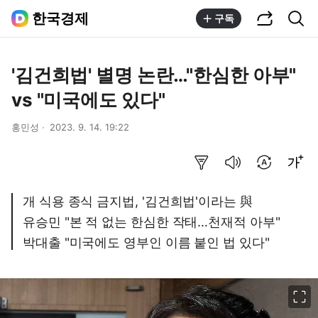
공유하기
통합검색
한국경제
구독
'김건희법' 별명 논란…"한심한 아부"
vs "미국에도 있다"
홍민성
2023. 9. 14. 19:22
요약보기
음성으로 듣기
번역 설정
글씨크기 조절하기
개 식용 종식 금지법, '김건희법'이라는 與
유승민 "본 적 없는 한심한 작태…천재적 아부"
박대출 "미국에도 영부인 이름 붙인 법 있다"
이미지 크게 보기