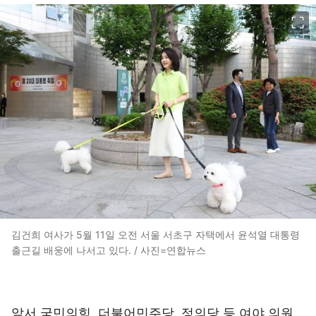
이미지 크게 보기
김건희 여사가 5월 11일 오전 서울 서초구 자택에서 윤석열 대통령
출근길 배웅에 나서고 있다. / 사진=연합뉴스
앞서 국민의힘, 더불어민주당, 정의당 등 여야 의원